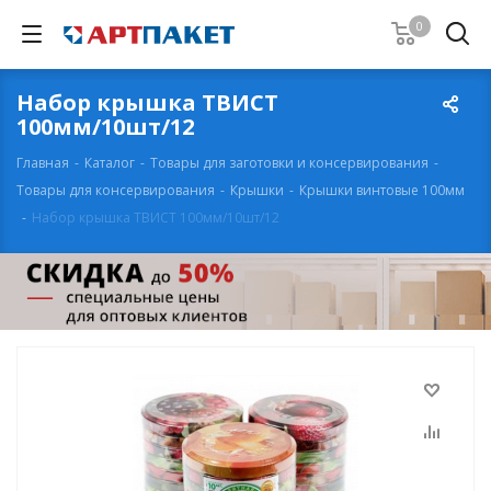
0
Набор крышка ТВИСТ
100мм/10шт/12
Главная
-
Каталог
-
Товары для заготовки и консервирования
-
Товары для консервирования
-
Крышки
-
Крышки винтовые 100мм
-
Набор крышка ТВИСТ 100мм/10шт/12