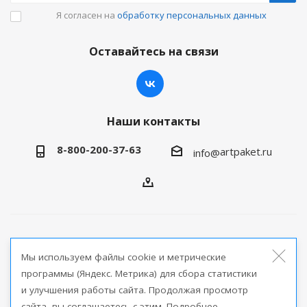
Я согласен на
обработку персональных данных
Оставайтесь на связи
Наши контакты
8-800-200-37-63
artpaket.ru
info@
2026 © Артпакет — интернет-магазин упаковочной
Мы используем файлы cookie и метрические
продукции
программы (Яндекс. Метрика) для сбора статистики
и улучшения работы сайта. Продолжая просмотр
Версия для печати
сайта, вы соглашаетесь с этим. Подробнее