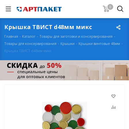
0
Крышка ТВИСТ d48мм микс
Главная
-
Каталог
-
Товары для заготовки и консервирования
-
Товары для консервирования
-
Крышки
-
Крышки винтовые 48мм
-
Крышка ТВИСТ d48мм микс