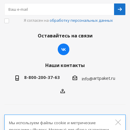
Я согласен на
обработку персональных данных
Оставайтесь на связи
Наши контакты
8-800-200-37-63
artpaket.ru
info@
2026 © Артпакет — интернет-магазин упаковочной
Мы используем файлы cookie и метрические
продукции
программы (Яндекс. Метрика) для сбора статистики