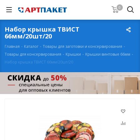
0
Набор крышка ТВИСТ
66мм/20шт/20
Главная
-
Каталог
-
Товары для заготовки и консервирования
-
Товары для консервирования
-
Крышки
-
Крышки винтовые 66мм
-
Набор крышка ТВИСТ 66мм/20шт/20