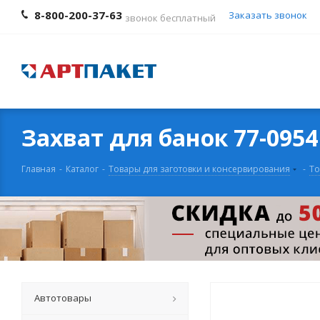
8-800-200-37-63
Заказать звонок
звонок бесплатный
Захват для банок 77-0954
Главная
-
Каталог
-
Товары для заготовки и консервирования
-
То
Автотовары