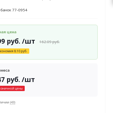
 банок 77-0954
ная цена
99
руб.
/шт
162.09
руб.
кономия
8.10
руб.
знеса
47
руб.
/шт
озничной цены
аличии
(43)