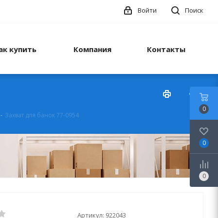
Войти
Поиск
ак купить
Компания
Контакты
0
-
Захват для банок 77-0954
0
0
Артикул:
922043