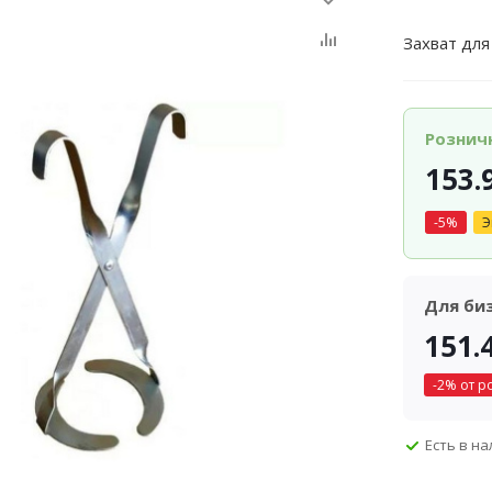
Захват для
Рознич
153.
-
5
%
Э
Для би
151.
-
2
% от р
Есть в н