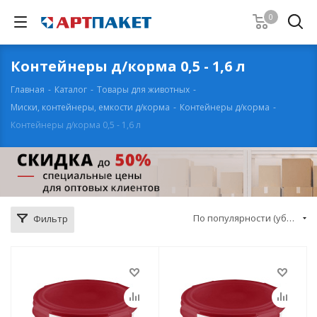
0
Контейнеры д/корма 0,5 - 1,6 л
Главная
-
Каталог
-
Товары для животных
-
Миски, контейнеры, емкости д/корма
-
Контейнеры д/корма
-
Контейнеры д/корма 0,5 - 1,6 л
По популярности (убывание)
Фильтр