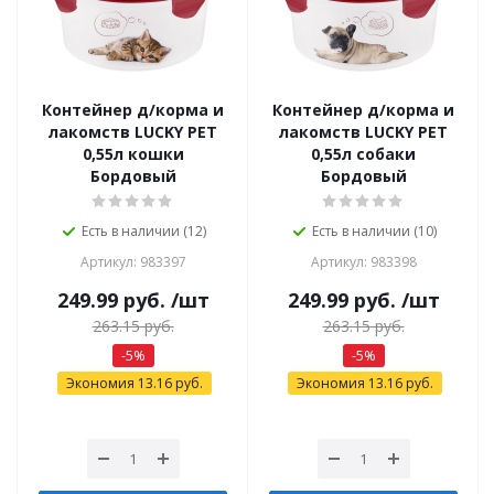
Контейнер д/корма и
Контейнер д/корма и
лакомств LUCKY PET
лакомств LUCKY PET
0,55л кошки
0,55л собаки
Бордовый
Бордовый
Есть в наличии (12)
Есть в наличии (10)
Артикул: 983397
Артикул: 983398
249.99
руб.
/шт
249.99
руб.
/шт
263.15
руб.
263.15
руб.
-
5
%
-
5
%
Экономия
13.16
руб.
Экономия
13.16
руб.