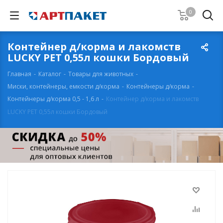
0
Контейнер д/корма и лакомств
LUCKY PET 0,55л кошки Бордовый
Главная
-
Каталог
-
Товары для животных
-
Миски, контейнеры, емкости д/корма
-
Контейнеры д/корма
-
Контейнеры д/корма 0,5 - 1,6 л
-
Контейнер д/корма и лакомств
LUCKY PET 0,55л кошки Бордовый