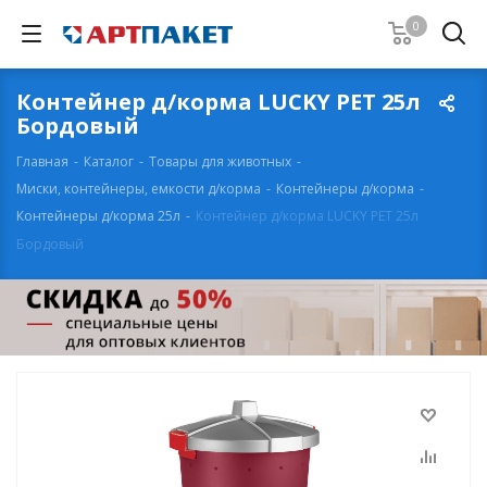
0
Контейнер д/корма LUCKY PET 25л
Бордовый
Главная
-
Каталог
-
Товары для животных
-
Миски, контейнеры, емкости д/корма
-
Контейнеры д/корма
-
Контейнеры д/корма 25л
-
Контейнер д/корма LUCKY PET 25л
Бордовый