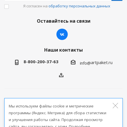
Я согласен на
обработку персональных данных
Оставайтесь на связи
Наши контакты
8-800-200-37-63
artpaket.ru
info@
2026 © Артпакет — интернет-магазин упаковочной
Мы используем файлы cookie и метрические
продукции
программы (Яндекс. Метрика) для сбора статистики
и улучшения работы сайта. Продолжая просмотр
Версия для печати
сайта, вы соглашаетесь с этим. Подробнее