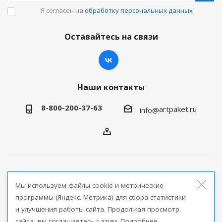
Я согласен на
обработку персональных данных
Оставайтесь на связи
Наши контакты
8-800-200-37-63
artpaket.ru
info@
2026 © Артпакет — интернет-магазин упаковочной
Мы используем файлы cookie и метрические
продукции
программы (Яндекс. Метрика) для сбора статистики
и улучшения работы сайта. Продолжая просмотр
Версия для печати
сайта, вы соглашаетесь с этим. Подробнее