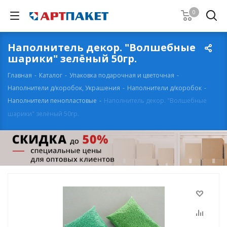
0
Наполнитель декор. "Волшебные
шарики" зелёный 50гр.
Главная
-
Каталог
-
Упаковка подарочная и цветочная
-
Наполнители д/коробок, Украшения
-
Наполнители д/коробок
-
Наполнители пенопластовые
-
Наполнитель декор. "Волшебные
шарики" зелёный 50гр.