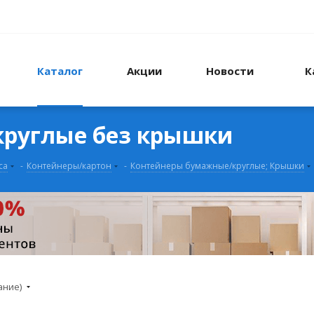
Каталог
Акции
Новости
К
руглые без крышки
са
-
Контейнеры/картон
-
Контейнеры бумажные/круглые; Крышки
ание)