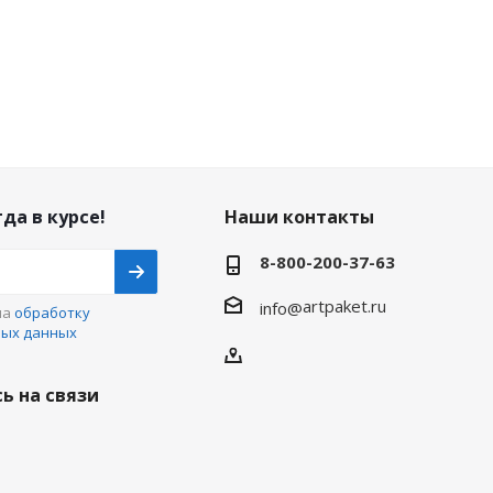
да в курсе!
Наши контакты
8-800-200-37-63
artpaket.ru
info@
на
обработку
ных данных
ь на связи