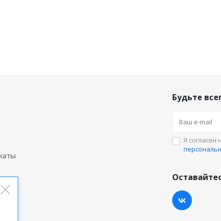
Будьте всег
Я согласен 
персональ
каты
Оставайтес