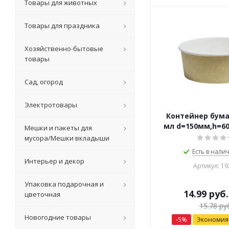
Товары для животных
Товары для праздника
Хозяйственно-бытовые
товары
Сад, огород
Электротовары
Контейнер бум
мл d=150мм,h=6
Мешки и пакеты для
мусора/Мешки вкладыши
Есть в налич
Интерьер и декор
Артикул: 19
Упаковка подарочная и
14.99
руб.
цветочная
15.78
руб
Новогодние товары
-
5
%
Экономи