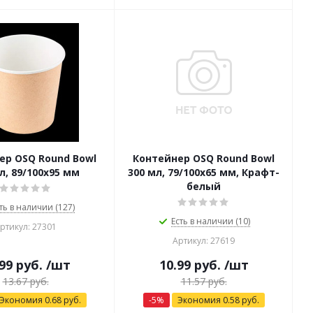
ер OSQ Round Bowl
Контейнер OSQ Round Bowl
л, 89/100x95 мм
300 мл, 79/100x65 мм, Крафт-
белый
ть в наличии (127)
Есть в наличии (10)
ртикул: 27301
Артикул: 27619
99
руб.
/шт
10.99
руб.
/шт
13.67
руб.
11.57
руб.
Экономия
0.68
руб.
-
5
%
Экономия
0.58
руб.