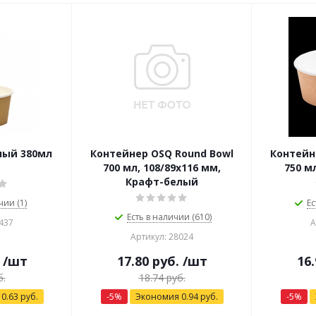
лый 380мл
Контейнер OSQ Round Bowl
Контейн
700 мл, 108/89x116 мм,
750 м
Крафт-белый
чии (1)
Ес
Есть в наличии (610)
437
А
Артикул: 28024
/шт
17.80
руб.
/шт
16.
.
18.74
руб.
я
0.63
руб.
-
5
%
Экономия
0.94
руб.
-
5
%