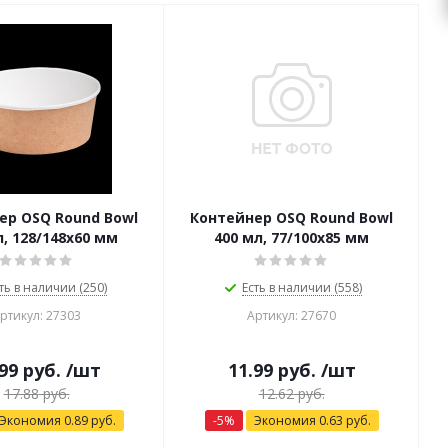
ер OSQ Round Bowl
Контейнер OSQ Round Bowl
л, 128/148x60 мм
400 мл, 77/100x85 мм
ть в наличии (250)
Есть в наличии (558)
ртикул: 27303
Артикул: 27670
99
руб.
/шт
11.99
руб.
/шт
17.88
руб.
12.62
руб.
Экономия
0.89
руб.
-
5
%
Экономия
0.63
руб.