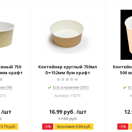
ажный 750
Контейнер круглый 750мл
Контейн
0мм крафт
D=152мм бум крафт
500 м
ии (99)
Есть в наличии (307)
Ес
270
Артикул: 19275
А
/шт
16.99
руб.
/шт
12.
.
17.88
руб.
я
0.79
руб.
-
5
%
Экономия
0.89
руб.
-
5
%