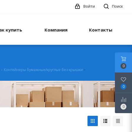
Войти
Поиск
ак купить
Компания
Контакты
0
-
Контейнеры бумажные/круглые без крышки
0
0