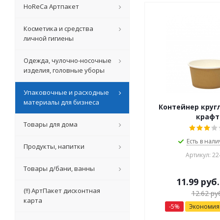
HoReCa Артпакет
Косметика и средства
личной гигиены
Одежда, чулочно-носочные
изделия, головные уборы
Упаковочные и расходные
материалы для бизнеса
Контейнер круг
крафт
Товары для дома
Есть в нали
Продукты, напитки
Артикул: 22
Товары д/бани, ванны
11.99
руб.
(!!) АртПакет дисконтная
12.62
руб
карта
-
5
%
Экономи