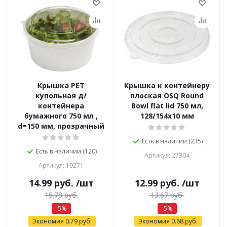
Крышка PET
Крышка к контейнеру
купольная д/
плоская OSQ Round
контейнера
Bowl flat lid 750 мл,
бумажного 750 мл ,
128/154х10 мм
d=150 мм, прозрачный
Есть в наличии (235)
Есть в наличии (120)
Артикул: 27304
Артикул: 19271
14.99
руб.
/шт
12.99
руб.
/шт
15.78
руб.
13.67
руб.
-
5
%
-
5
%
Экономия
0.79
руб.
Экономия
0.68
руб.