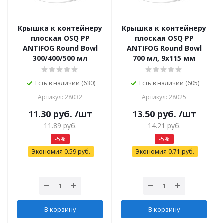
Крышка к контейнеру
Крышка к контейнеру
плоская OSQ РР
плоская OSQ РР
ANTIFOG Round Bowl
ANTIFOG Round Bowl
300/400/500 мл
700 мл, 9x115 мм
Есть в наличии (630)
Есть в наличии (605)
Артикул: 28032
Артикул: 28025
11.30
руб.
/шт
13.50
руб.
/шт
11.89
руб.
14.21
руб.
-
5
%
-
5
%
Экономия
0.59
руб.
Экономия
0.71
руб.
В корзину
В корзину