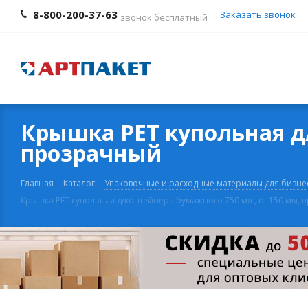
8-800-200-37-63
Заказать звонок
звонок бесплатный
Крышка PET купольная д/
прозрачный
Главная
-
Каталог
-
Упаковочные и расходные материалы для бизне
Крышка PET купольная д/контейнера бумажного 750 мл , d=150 мм,