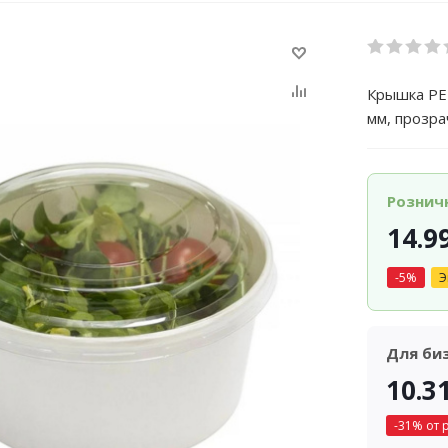
Крышка PET
мм, прозр
Рознич
14.9
-
5
%
Э
Для би
10.3
-
31
% от 