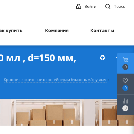
Войти
Поиск
ак купить
Компания
Контакты
 мл , d=150 мм,
0
-
Крышки пластиковые к контейнерам бумажным/круглым
-
0
0