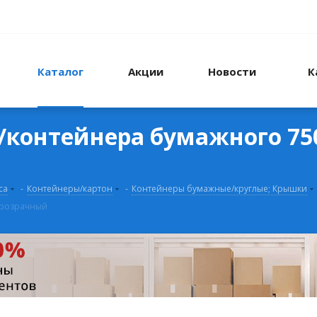
Каталог
Акции
Новости
К
контейнера бумажного 750
са
-
Контейнеры/картон
-
Контейнеры бумажные/круглые; Крышки
 прозрачный