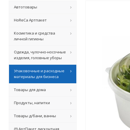
Автотовары
HoReCa Артпакет
Косметика и средства
личной гигиены
Одежда, чулочно-носочные
изделия, головные уборы
Упаковочные и расходные
материалы для бизнеса
Товары для дома
Продукты, напитки
Товары д/бани, ванны
(!!) АртПакет дисконтная