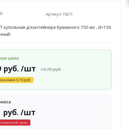
Артикул:
19271
 купольная д/контейнера бумажного 750 мл , d=150
ачный
ная цена
9
руб.
/шт
15.78
руб.
кономия
0.79
руб.
знеса
1
руб.
/шт
розничной цены