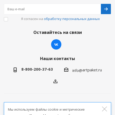
Я согласен на
обработку персональных данных
Оставайтесь на связи
Наши контакты
8-800-200-37-63
artpaket.ru
info@
2026 © Артпакет — интернет-магазин упаковочной
Мы используем файлы cookie и метрические
продукции