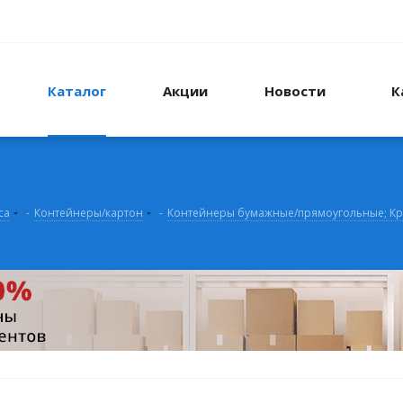
Каталог
Акции
Новости
К
са
-
Контейнеры/картон
-
Контейнеры бумажные/прямоугольные; К