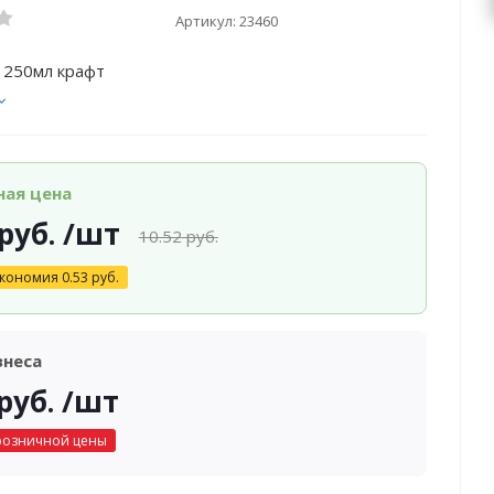
Артикул:
23460
 250мл крафт
ная цена
руб.
/шт
10.52
руб.
кономия
0.53
руб.
знеса
руб.
/шт
розничной цены