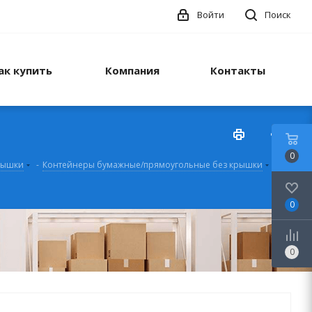
Войти
Поиск
ак купить
Компания
Контакты
0
рышки
-
Контейнеры бумажные/прямоугольные без крышки
-
0
0