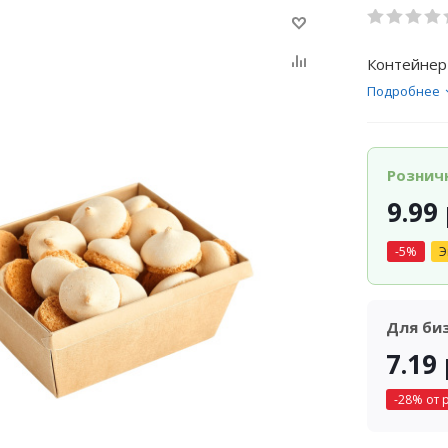
Контейнер
Подробнее
Рознич
9.99
-
5
%
Э
Для би
7.19
-
28
% от 