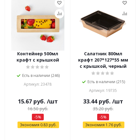
Контейнер 500мл
Салатник 800мл
крафт с крышкой
крафт 207*127*55 мм
с крышкой, черный
Есть в наличии (246)
Есть в наличии (215)
Артикул: 23478
Артикул: 19735
15.67
руб.
/шт
33.44
руб.
/шт
16.50
руб.
35.20
руб.
-
5
%
-
5
%
Экономия
0.83
руб.
Экономия
1.76
руб.