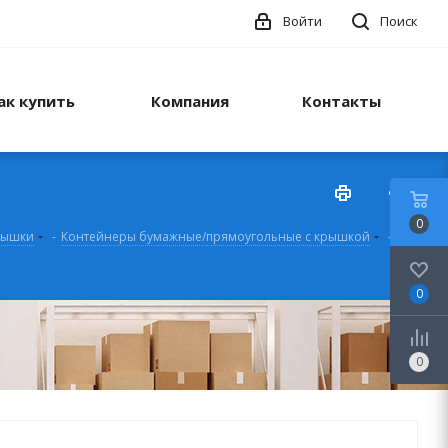
Войти
Поиск
ак купить
Компания
Контакты
0
рышки
-
Контейнеры бумажные/прямоугольные с крышкой
-
0
0