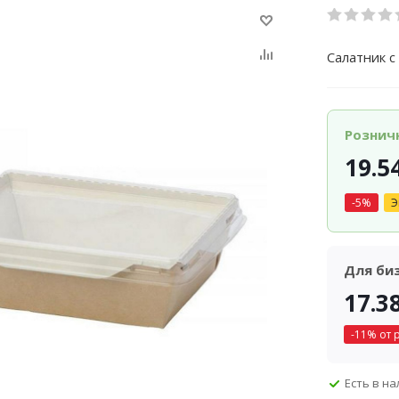
Салатник с
Рознич
19.5
-
5
%
Э
Для би
17.3
-
11
% от 
Есть в н