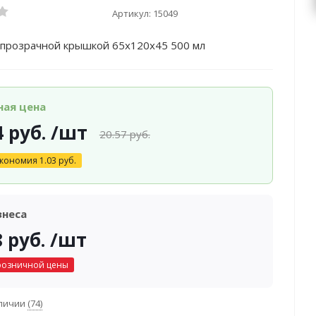
Артикул:
15049
 прозрачной крышкой 65x120x45 500 мл
ная цена
4
руб.
/шт
20.57
руб.
кономия
1.03
руб.
знеса
8
руб.
/шт
розничной цены
аличии
(74)