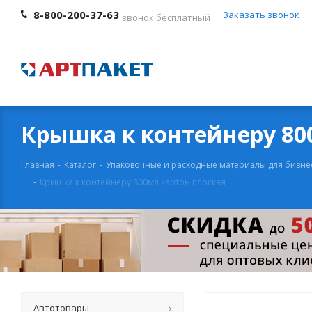
8-800-200-37-63
Заказать звонок
звонок бесплатный
Крышка к контейнеру 80
Главная
-
Каталог
-
Упаковочные и расходные материалы для бизне
-
Крышка к контейнеру 800мл картон плоская
Автотовары