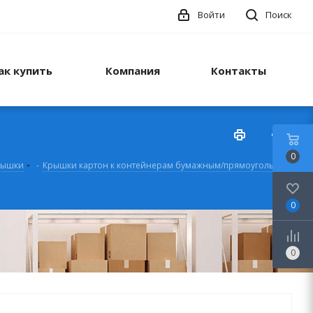
Войти
Поиск
ак купить
Компания
Контакты
0
рышки
-
Крышки картон к контейнерам бумажным/прямоугольным
0
0