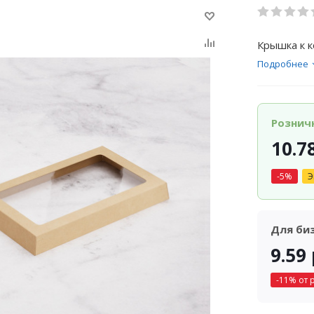
Крышка к к
Подробнее
Рознич
10.7
-
5
%
Э
Для би
9.59
-
11
% от 