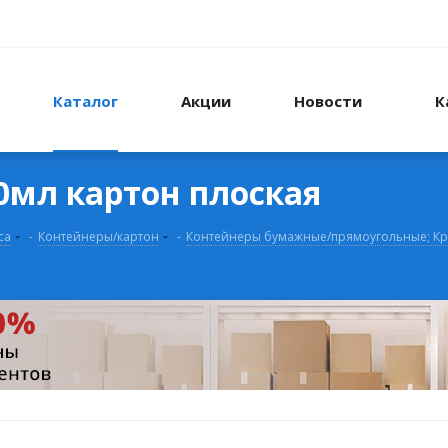
Каталог
Акции
Новости
К
0мл картон плоская
са
-
Контейнеры/картон
-
Контейнеры бумажные/прямоугольные; К