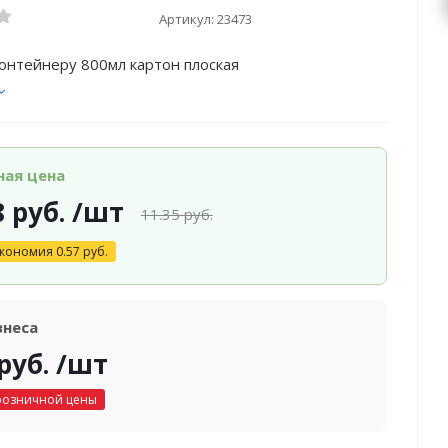
Артикул:
23473
онтейнеру 800мл картон плоская
ная цена
8
руб.
/шт
11.35
руб.
кономия
0.57
руб.
знеса
руб.
/шт
розничной цены