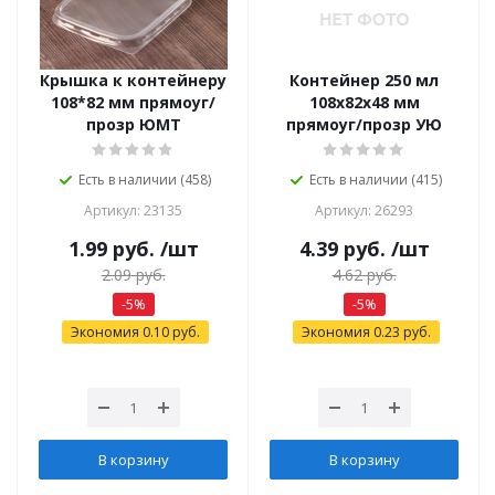
Крышка к контейнеру
Контейнер 250 мл
108*82 мм прямоуг/
108х82х48 мм
прозр ЮМТ
прямоуг/прозр УЮ
Есть в наличии (458)
Есть в наличии (415)
Артикул: 23135
Артикул: 26293
1.99
руб.
/шт
4.39
руб.
/шт
2.09
руб.
4.62
руб.
-
5
%
-
5
%
Экономия
0.10
руб.
Экономия
0.23
руб.
В корзину
В корзину