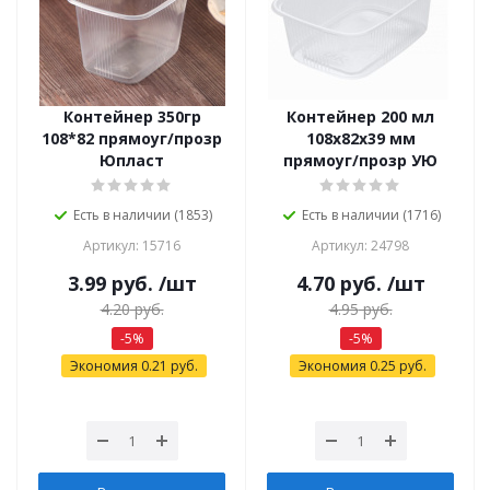
Контейнер 350гр
Контейнер 200 мл
108*82 прямоуг/прозр
108х82х39 мм
Юпласт
прямоуг/прозр УЮ
Есть в наличии (1853)
Есть в наличии (1716)
Артикул: 15716
Артикул: 24798
3.99
руб.
/шт
4.70
руб.
/шт
4.20
руб.
4.95
руб.
-
5
%
-
5
%
Экономия
0.21
руб.
Экономия
0.25
руб.