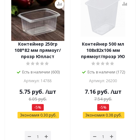
Контейнер 250гр
Контейнер 500 мл
108*82 мм прямоуг/
108х82х106 мм
прозр Юпласт
прямоуг/прозр УЮ
Есть в наличии (600)
Есть в наличии (172)
Артикул: 14788
Артикул: 26200
5.75
руб.
/шт
7.16
руб.
/шт
6.05
руб.
7.54
руб.
-
5
%
-
5
%
Экономия
0.30
руб.
Экономия
0.38
руб.