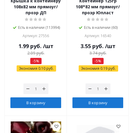
Крышка к контейнеру
Контейнер 125гр
108х82 мм прямоуг/
108*82 мм прямоуг/
прозр ДП
прозр Юпласт
Есть в наличии (113994)
Есть в наличии (60)
Артикул: 27556
Артикул: 16540
1.99
руб.
/шт
3.55
руб.
/шт
2.09
руб.
3.74
руб.
-
5
%
-
5
%
Экономия
0.10
руб.
Экономия
0.19
руб.
В корзину
В корзину