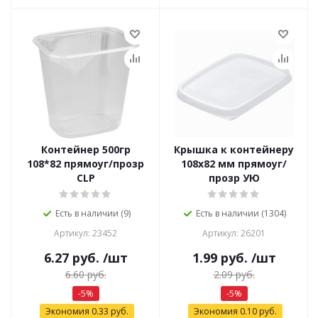
Контейнер 500гр
Крышка к контейнеру
108*82 прямоуг/прозр
108х82 мм прямоуг/
CLP
прозр УЮ
Есть в наличии (9)
Есть в наличии (1304)
Артикул: 23452
Артикул: 26201
6.27
руб.
/шт
1.99
руб.
/шт
6.60
руб.
2.09
руб.
-
5
%
-
5
%
Экономия
0.33
руб.
Экономия
0.10
руб.