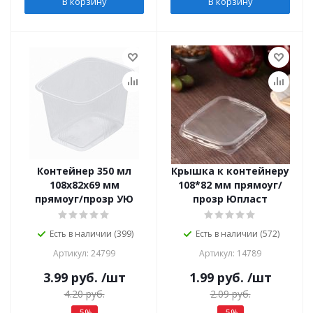
В корзину
В корзину
Контейнер 350 мл
Крышка к контейнеру
108х82х69 мм
108*82 мм прямоуг/
прямоуг/прозр УЮ
прозр Юпласт
Есть в наличии (399)
Есть в наличии (572)
Артикул: 24799
Артикул: 14789
3.99
руб.
/шт
1.99
руб.
/шт
4.20
руб.
2.09
руб.
-
5
%
-
5
%