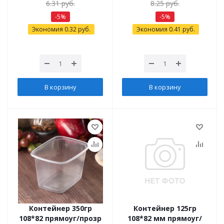
6.31
руб.
8.25
руб.
-
5
%
-
5
%
Экономия
0.32
руб.
Экономия
0.41
руб.
В корзину
В корзину
Контейнер 350гр
Контейнер 125гр
108*82 прямоуг/прозр
108*82 мм прямоуг/