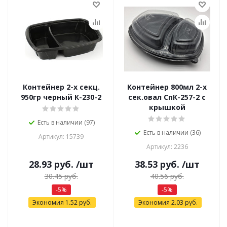
Контейнер 2-х секц.
Контейнер 800мл 2-х
950гр черный К-230-2
сек.овал СпК-257-2 с
крышкой
Есть в наличии (97)
Есть в наличии (36)
Артикул: 15739
Артикул: 2236
28.93
руб.
/шт
38.53
руб.
/шт
30.45
руб.
40.56
руб.
-
5
%
-
5
%
Экономия
1.52
руб.
Экономия
2.03
руб.