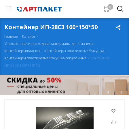
0
Контейнер ИП-28С3 160*150*50
Главная
-
Каталог
-
Упаковочные и расходные материалы для бизнеса
-
Контейнеры/пластик
-
Контейнеры пластиковые/Ракушка
-
Контейнеры пластиковые/Ракушка/секционные
-
Контейнер
ИП-28С3 160*150*50