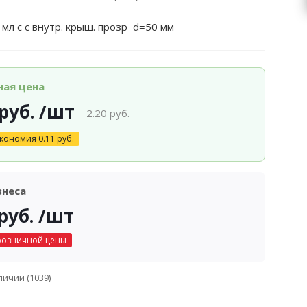
 мл с с внутр. крыш. прозр d=50 мм
ная цена
руб.
/шт
2.20
руб.
кономия
0.11
руб.
знеса
руб.
/шт
розничной цены
аличии
(1039)