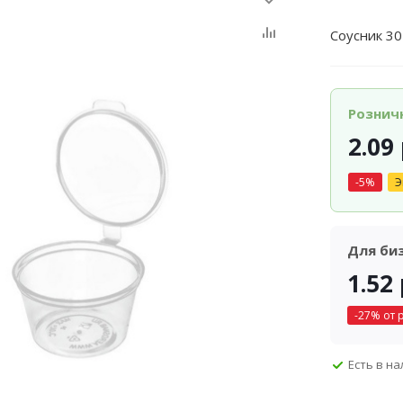
Соусник 30
Рознич
2.09
-
5
%
Э
Для би
1.52
-
27
% от 
Есть в н