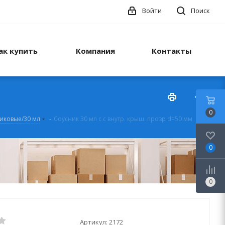
Войти
Поиск
ак купить
Компания
Контакты
0
иковые/30 мл
-
Соусник 30 мл с с внутр. крыш. прозр d=50 мм
0
0
Артикул:
2172