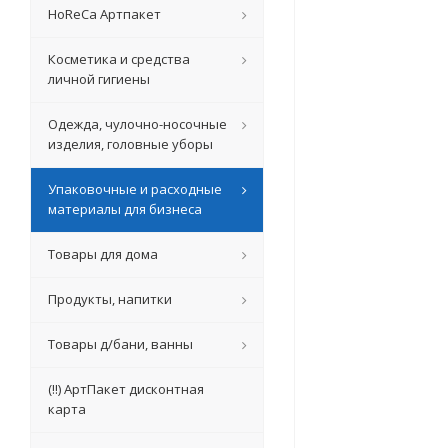
HoReCa Артпакет
Косметика и средства
личной гигиены
Одежда, чулочно-носочные
изделия, головные уборы
Упаковочные и расходные
материалы для бизнеса
Товары для дома
Продукты, напитки
Товары д/бани, ванны
(!!) АртПакет дисконтная
карта