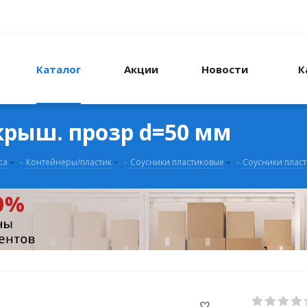
Каталог
Акции
Новости
К
 крыш. прозр d=50 мм
са
-
Контейнеры/пластик
-
Соусники пластиковые
-
Соусники пласт