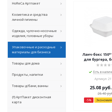
HoReCa Артпакет
Косметика и средства
личной гигиены
Одежда, чулочно-носочные
изделия, головные уборы
Упаковочные и расходные
материалы для бизнеса
Ланч-бокс 150*
для бургера, 
Товары для дома
Есть в налич
Продукты, напитки
Артикул: 21
Товары д/бани, ванны
25.08
руб.
26.40
руб
(!!) АртПакет дисконтная
-
5
%
Экономи
карта