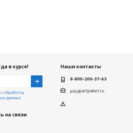
да в курсе!
Наши контакты
8-800-200-37-63
artpaket.ru
info@
на
обработку
ных данных
ь на связи