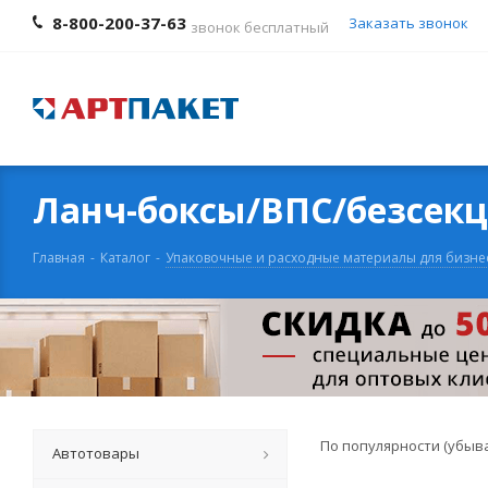
8-800-200-37-63
Заказать звонок
звонок бесплатный
Ланч-боксы/ВПС/безсек
Главная
-
Каталог
-
Упаковочные и расходные материалы для бизне
По популярности (убыв
Автотовары