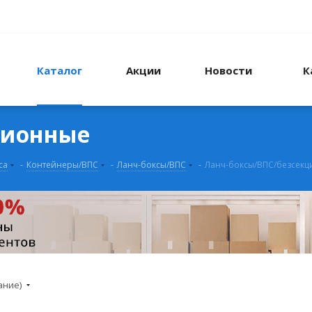
Каталог
Акции
Новости
К
ционные
са
-
Контейнеры/ВПС
-
Ланч-боксы/ВПС
-
Ланч-боксы/ВПС/безсек
ание)