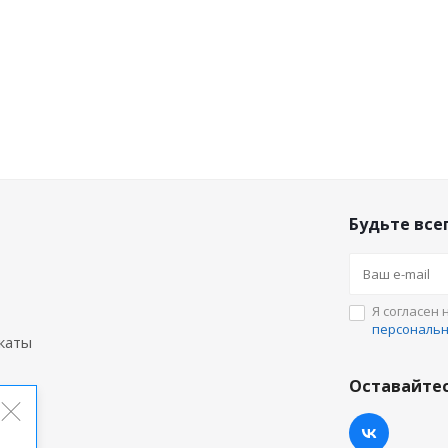
Будьте всег
Я согласен 
персональ
каты
Оставайтес