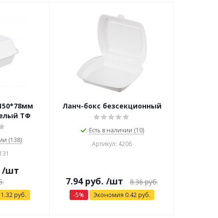
150*78мм
Ланч-бокс безсекционный
белый ТФ
Есть в наличии (10)
ии (138)
Артикул: 4206
131
/шт
7.94
руб.
/шт
.
8.36
руб.
я
1.32
руб.
-
5
%
Экономия
0.42
руб.