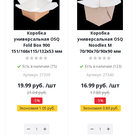
Коробка
Коробка
универсальная OSQ
универсальная OSQ
Fold Box 900
Noodles М
151/166x115/132x53 мм
70/90х70/90х90 мм
Есть в наличии (75)
Есть в наличии (123)
Артикул: 27339
Артикул: 27340
19.99
руб.
/шт
16.99
руб.
/шт
21.04
руб.
17.88
руб.
-
5
%
-
5
%
Экономия
1.05
руб.
Экономия
0.89
руб.