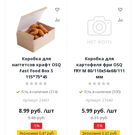
Коробка для
Коробка для
наггетсов крафт OSQ
картофеля фри OSQ
Fast Food Box S
FRY M 80/110х54х68/111
115*75*45
мм
Есть в наличии (314)
Есть в наличии (500)
Артикул: 24431
Артикул: 27640
8.99
руб.
/шт
5.99
руб.
/шт
9.46
руб.
6.31
руб.
-
5
%
-
5
%
Экономия
0.47
руб.
Экономия
0.32
руб.