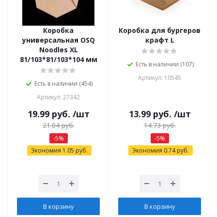
Коробка
Коробка для бургеров
универсальная OSQ
крафт L
Noodles ХL
81/103*81/103*104 мм
Есть в наличии (107)
Артикул: 10545
Есть в наличии (454)
Артикул: 27342
19.99
руб.
/шт
13.99
руб.
/шт
21.04
руб.
14.73
руб.
-
5
%
-
5
%
Экономия
1.05
руб.
Экономия
0.74
руб.
В корзину
В корзину