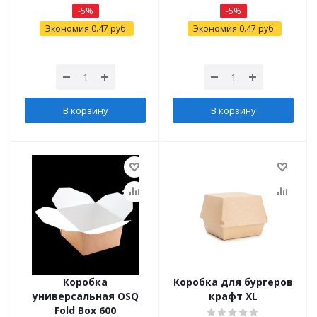
-
5
%
-
5
%
Экономия
0.47
руб.
Экономия
0.47
руб.
В корзину
В корзину
Коробка
Коробка для бургеров
универсальная OSQ
крафт XL
Fold Box 600