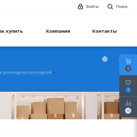
Войти
Поиск
ак купить
Компания
Контакты
0
 для кондитерских изделий
-
0
0