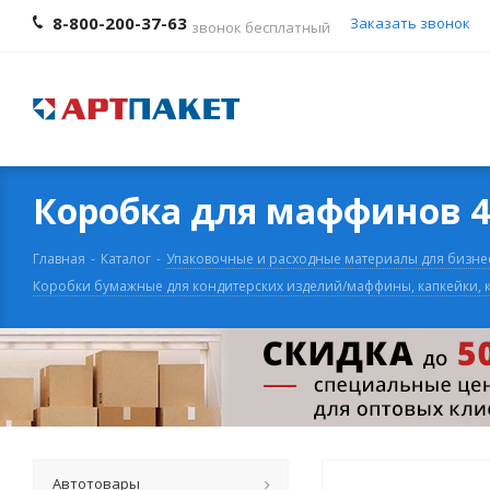
8-800-200-37-63
Заказать звонок
звонок бесплатный
Коробка для маффинов 
Главная
-
Каталог
-
Упаковочные и расходные материалы для бизне
Коробки бумажные для кондитерских изделий/маффины, капкейки, 
Автотовары