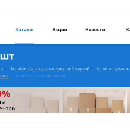
Каталог
Акции
Новости
К
4шт
са
-
Коробки д/Фастфуда, кондитерский изделий
-
Коробки бумажные
кексы
-
Коробка для маффинов 4шт