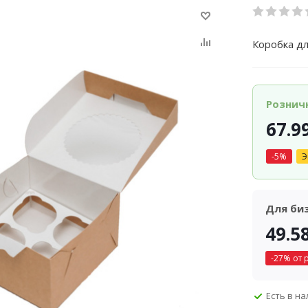
Коробка д
Рознич
67.9
-
5
%
Э
Для би
49.5
-
27
% от 
Есть в н