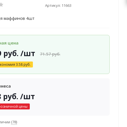
Артикул:
11663
ля маффинов 4шт
ная цена
9
руб.
/шт
71.57
руб.
кономия
3.58
руб.
знеса
8
руб.
/шт
розничной цены
аличии
(78)