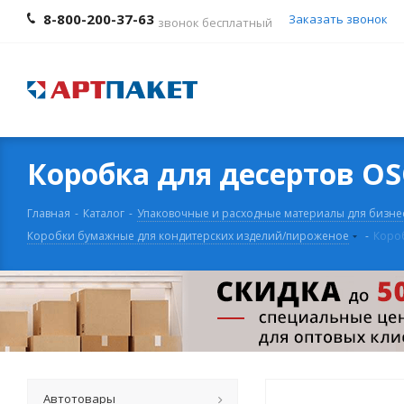
8-800-200-37-63
Заказать звонок
звонок бесплатный
Коробка для десертов OS
Главная
-
Каталог
-
Упаковочные и расходные материалы для бизне
Коробки бумажные для кондитерских изделий/пироженое
-
Короб
Автотовары