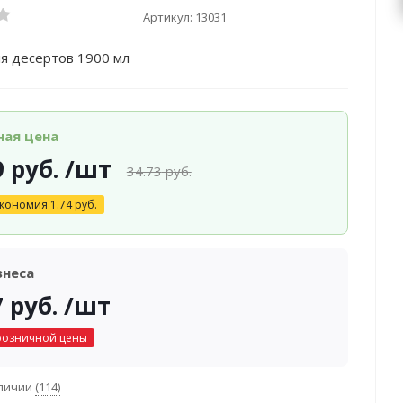
Артикул:
13031
я десертов 1900 мл
ная цена
9
руб.
/шт
34.73
руб.
кономия
1.74
руб.
знеса
7
руб.
/шт
розничной цены
аличии
(114)