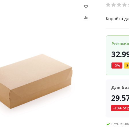
Коробка дл
Рознич
32.9
-
5
%
Э
Для би
29.5
-
10
% от 
Есть в н