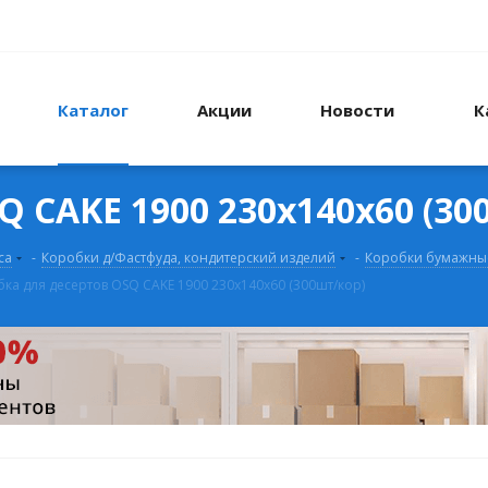
Каталог
Акции
Новости
К
Q CAKE 1900 230х140х60 (30
са
-
Коробки д/Фастфуда, кондитерский изделий
-
Коробки бумажные
ка для десертов OSQ CAKE 1900 230х140х60 (300шт/кор)