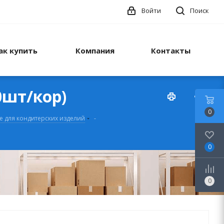
Войти
Поиск
ак купить
Компания
Контакты
0шт/кор)
0
 для кондитерских изделий
-
0
0