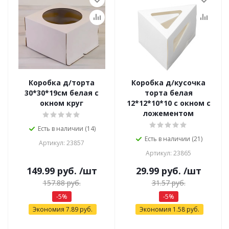
Коробка д/торта
Коробка д/кусочка
30*30*19см белая с
торта белая
окном круг
12*12*10*10 с окном с
ложементом
Есть в наличии (14)
Есть в наличии (21)
Артикул: 23857
Артикул: 23865
149.99
руб.
/шт
29.99
руб.
/шт
157.88
руб.
31.57
руб.
-
5
%
-
5
%
Экономия
7.89
руб.
Экономия
1.58
руб.