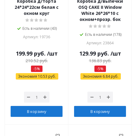
Коробка д/торта
Коробка д/выпечки
24*24*22см белая с
OSQ CAKE II Window
окном круг
White 26*26*10 с
окном+прозр. бок
Есть в наличии (43)
Есть в наличии (178)
Артикул: 19736
Артикул: 23864
199.99
руб.
/шт
129.99
руб.
/шт
210.52
руб.
136.83
руб.
-
5
%
-
5
%
Экономия
10.53
руб.
Экономия
6.84
руб.
В корзину
В корзину