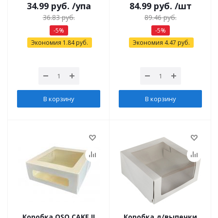
34.99
руб.
/упа
84.99
руб.
/шт
36.83
руб.
89.46
руб.
-
5
%
-
5
%
Экономия
1.84
руб.
Экономия
4.47
руб.
В корзину
В корзину
Коробка OSQ CAKE II
Коробка д/выпечки