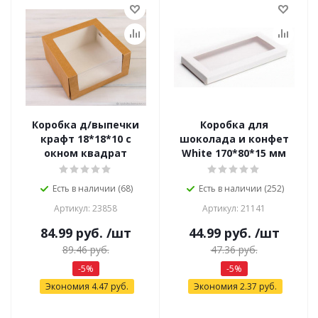
Коробка д/выпечки
Коробка для
крафт 18*18*10 с
шоколада и конфет
окном квадрат
White 170*80*15 мм
Есть в наличии (68)
Есть в наличии (252)
Артикул: 23858
Артикул: 21141
84.99
руб.
/шт
44.99
руб.
/шт
89.46
руб.
47.36
руб.
-
5
%
-
5
%
Экономия
4.47
руб.
Экономия
2.37
руб.