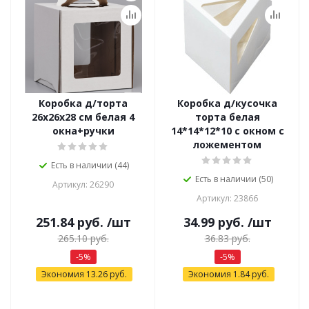
Коробка д/торта
Коробка д/кусочка
26х26х28 см белая 4
торта белая
окна+ручки
14*14*12*10 с окном с
ложементом
Есть в наличии (44)
Есть в наличии (50)
Артикул: 26290
Артикул: 23866
251.84
руб.
/шт
34.99
руб.
/шт
265.10
руб.
36.83
руб.
-
5
%
-
5
%
Экономия
13.26
руб.
Экономия
1.84
руб.