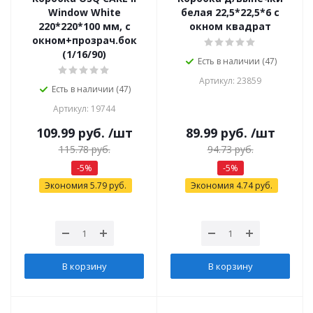
Window White
белая 22,5*22,5*6 с
220*220*100 мм, с
окном квадрат
окном+прозрач.бок
(1/16/90)
Есть в наличии (47)
Артикул: 23859
Есть в наличии (47)
Артикул: 19744
109.99
руб.
/шт
89.99
руб.
/шт
115.78
руб.
94.73
руб.
-
5
%
-
5
%
Экономия
5.79
руб.
Экономия
4.74
руб.
В корзину
В корзину