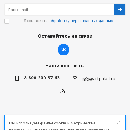
Я согласен на
обработку персональных данных
Оставайтесь на связи
Наши контакты
8-800-200-37-63
artpaket.ru
info@
2026 © Артпакет — интернет-магазин упаковочной
Мы используем файлы cookie и метрические
продукции