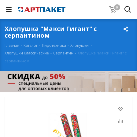
0
Хлопушка "Макси Гигант" с
серпантином
Главная
-
Каталог
-
Пиротехника
-
Хлопушки
-
Хлопушки Классические
-
Серпантин
-
Хлопушка "Макси Гигант" с
серпантином