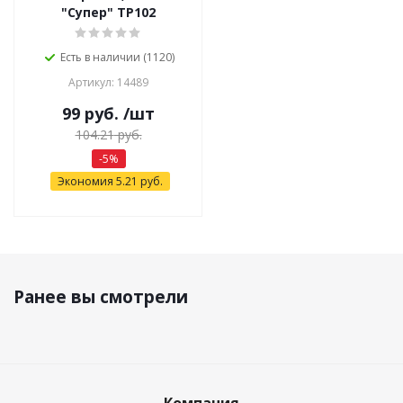
"Супер" ТР102
Есть в наличии (1120)
Артикул: 14489
99
руб.
/шт
104.21
руб.
-
5
%
Экономия
5.21
руб.
Ранее вы смотрели