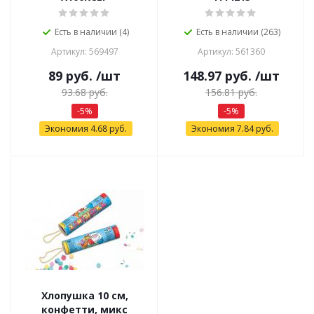
Есть в наличии (4)
Есть в наличии (263)
Артикул: 569497
Артикул: 561360
89
руб.
/шт
148.97
руб.
/шт
93.68
руб.
156.81
руб.
-
5
%
-
5
%
Экономия
4.68
руб.
Экономия
7.84
руб.
Хлопушка 10 см,
конфетти, микс