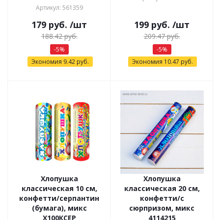
Артикул: 561359
179
руб.
/шт
199
руб.
/шт
188.42
руб.
209.47
руб.
-
5
%
-
5
%
Экономия
9.42
руб.
Экономия
10.47
руб.
Хлопушка
Хлопушка
классическая 10 см,
классическая 20 см,
конфетти/серпантин
конфетти/с
(бумага), микс
сюрпризом, микс
Х100КСЕР
4114215