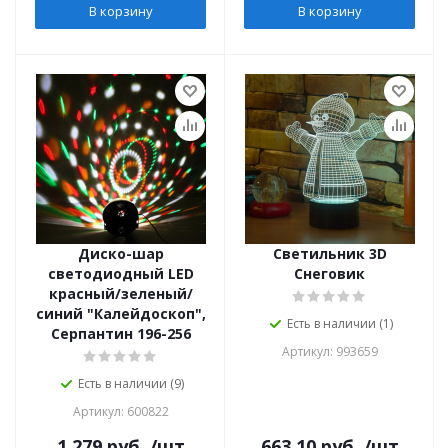
В корзину
В корзину
Диско-шар
Светильник 3D
светодиодный LED
Снеговик
красный/зеленый/
синий "Калейдоскоп",
Есть в наличии (1)
Серпантин 196-256
Артикул: 993659
Есть в наличии (9)
Артикул: 600822
1 279
руб.
/шт
663.10
руб.
/шт