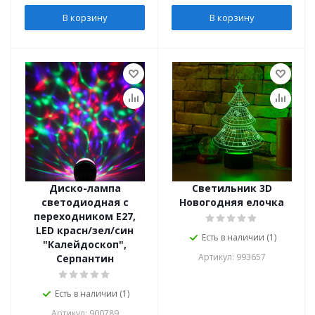
В корзину
В корзину
Диско-лампа
Светильник 3D
светодиодная с
Новогодняя елочка
переходником Е27,
LED красн/зел/син
Есть в наличии (1)
"Калейдоскоп",
Артикул: 993657
Серпантин
Есть в наличии (1)
Артикул: 900789