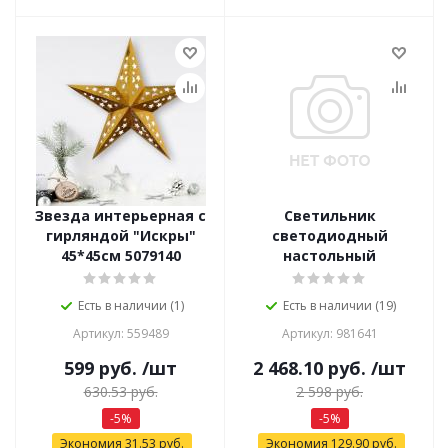
Звезда интерьерная с
Светильник
гирляндой "Искры"
светодиодный
45*45см 5079140
настольный
Есть в наличии (1)
Есть в наличии (19)
Артикул: 559489
Артикул: 981641
599
руб.
/шт
2 468.10
руб.
/шт
630.53
руб.
2 598
руб.
-
5
%
-
5
%
Экономия
31.53
руб.
Экономия
129.90
руб.