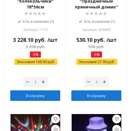
"Колокольчики"
"Праздничный
78*56см
пряничный домик"
Есть в наличии (2)
Есть в наличии (1)
Артикул: 1110
Артикул: 925800
3 228.10
руб.
/шт
530.10
руб.
/шт
3 398
руб.
558
руб.
-
5
%
-
5
%
Экономия
169.90
руб.
Экономия
27.90
руб.
В корзину
В корзину