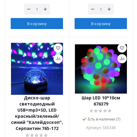
В корзину
В корзину
Диско-шар
Шар LED 10*10см
светодиодный
676379
USB+mp3+SD, LED
красный/зеленый/
Есть в наличии (7)
синий "Калейдоскоп",
Артикул: 565349
Серпантин 765-172