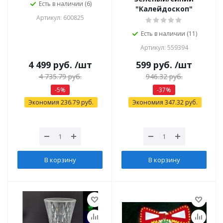
Есть в наличии (6)
"Калейдоскоп"
Артикул: 600825
Есть в наличии (11)
Артикул: 559394
4 499
руб.
/шт
599
руб.
/шт
4 735.79
руб.
946.32
руб.
-
5
%
-
37
%
Экономия
236.79
руб.
Экономия
347.32
руб.
В корзину
В корзину