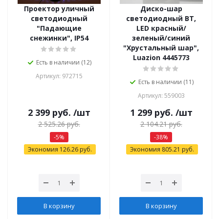
Проектор уличный
Диско-шар
светодиодный
светодиодный ВТ,
"Падающие
LED красный/
снежинки", IP54
зеленый/синий
"Хрустальный шар",
Luazion 4445773
Есть в наличии (12)
Артикул: 972715
Есть в наличии (11)
Артикул: 559003
2 399
руб.
/шт
1 299
руб.
/шт
2 525.26
руб.
2 104.21
руб.
-
5
%
-
38
%
Экономия
126.26
руб.
Экономия
805.21
руб.
В корзину
В корзину