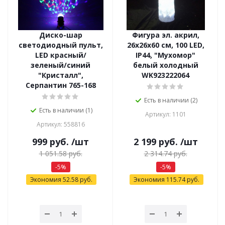
Диско-шар
Фигура эл. акрил,
светодиодный пульт,
26х26х60 см, 100 LED,
LED красный/
IP44, "Мухомор"
зеленый/синий
белый холодный
"Кристалл",
WK923222064
Серпантин 765-168
Есть в наличии (2)
Есть в наличии (1)
Артикул: 1101
Артикул: 558816
999
руб.
/шт
2 199
руб.
/шт
1 051.58
руб.
2 314.74
руб.
-
5
%
-
5
%
Экономия
52.58
руб.
Экономия
115.74
руб.