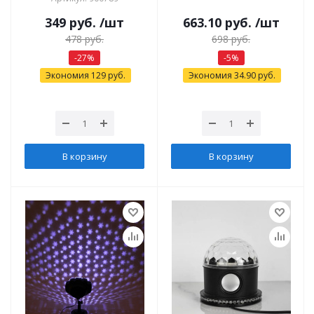
349
руб.
/шт
663.10
руб.
/шт
478
руб.
698
руб.
-
27
%
-
5
%
Экономия
129
руб.
Экономия
34.90
руб.
В корзину
В корзину