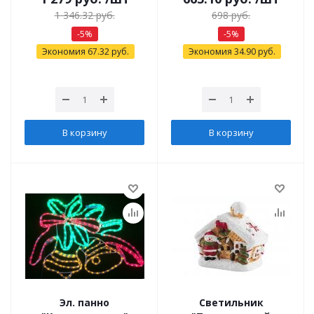
1 346.32
руб.
698
руб.
-
5
%
-
5
%
Экономия
67.32
руб.
Экономия
34.90
руб.
В корзину
В корзину
Эл. панно
Светильник