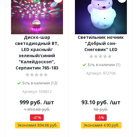
Диско-шар
Светильник ночник
светодиодный ВТ,
"Добрый сон-
LED красный/
Снеговик" LED
зеленый/синий
"Калейдоскоп",
Есть в наличии (1)
Серпантин 765-183
Артикул: 972706
Есть в наличии (12)
Артикул: 558812
999
руб.
/шт
93.10
руб.
/шт
1 893.68
руб.
98
руб.
-
47
%
-
5
%
Экономия
894.68
руб.
Экономия
4.90
руб.