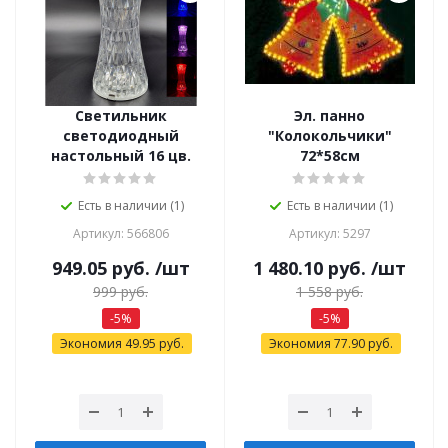
Светильник
Эл. панно
светодиодный
"Колокольчики"
настольный 16 цв.
72*58см
Есть в наличии (1)
Есть в наличии (1)
Артикул: 566806
Артикул: 5297
949.05
руб.
/шт
1 480.10
руб.
/шт
999
руб.
1 558
руб.
-
5
%
-
5
%
Экономия
49.95
руб.
Экономия
77.90
руб.