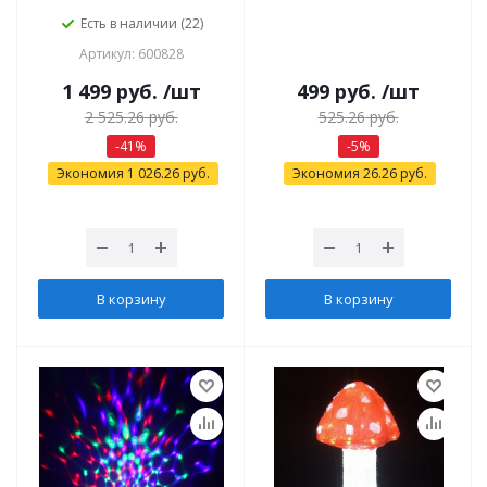
Есть в наличии (22)
Артикул: 600828
1 499
руб.
/шт
499
руб.
/шт
2 525.26
руб.
525.26
руб.
-
41
%
-
5
%
Экономия
1 026.26
руб.
Экономия
26.26
руб.
В корзину
В корзину