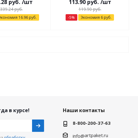
.28
руб.
/шт
113.90
руб.
/шт
339.24
руб.
119.90
руб.
Экономия
16.96
руб.
-
5
%
Экономия
6
руб.
да в курсе!
Наши контакты
8-800-200-37-63
artpaket.ru
info@
на
обработку