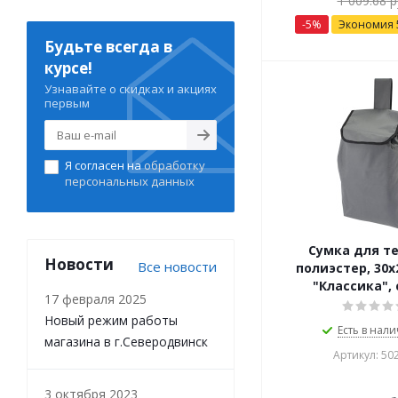
1 009.68
р
-
5
%
Экономия
Будьте всегда в
курсе!
Узнавайте о скидках и акциях
первым
Я согласен на
обработку
персональных данных
Сумка для т
Новости
Все новости
полиэстер, 30х
"Классика",
17 февраля 2025
Новый режим работы
Есть в нали
магазина в г.Северодвинск
Артикул: 50
3 октября 2023