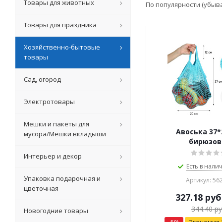
Товары для животных
По популярности (убыв
Товары для праздника
Хозяйственно-бытовые
товары
Сад, огород
Электротовары
Мешки и пакеты для
Авоська 37*
мусора/Мешки вкладыши
бирюзов
Интерьер и декор
Есть в налич
Упаковка подарочная и
Артикул: 56
цветочная
327.18
руб
344.40
ру
Новогодние товары