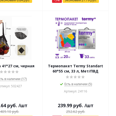
Экономия
6.84
руб.
-
5
%
Экономия
21.79
руб.
 41*27 см, черная
Термопакет Termy Standart
60*55 см, 33 л, Мет/ПВД
сть в наличии (17)
Есть в наличии (5)
ртикул: 502427
Артикул: 24116
.64
руб.
/шт
239.99
руб.
/шт
409.10
руб.
252.62
руб.