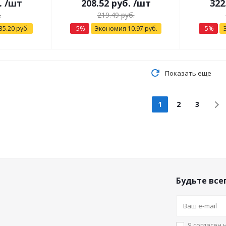
.
/шт
208.52
руб.
/шт
322
.
219.49
руб.
35.20
руб.
-
5
%
Экономия
10.97
руб.
-
5
%
Показать еще
1
2
3
Будьте всег
Я согласен 