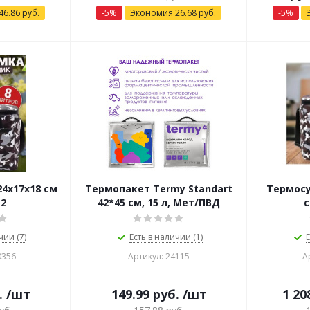
46.86
руб.
-
5
%
Экономия
26.68
руб.
-
5
%
24х17х18 см
Термопакет Termy Standart
Термосу
2
42*45 см, 15 л, Мет/ПВД
с
чии (7)
Есть в наличии (1)
Е
0356
Артикул: 24115
А
.
/шт
149.99
руб.
/шт
1 20