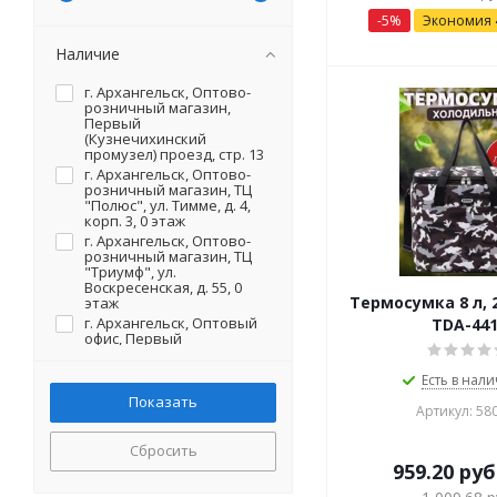
-
5
%
Экономия
Наличие
г. Архангельск, Оптово-
розничный магазин,
Первый
(Кузнечихинский
промузел) проезд, стр. 13
г. Архангельск, Оптово-
розничный магазин, ТЦ
"Полюс", ул. Тимме, д. 4,
корп. 3, 0 этаж
г. Архангельск, Оптово-
розничный магазин, ТЦ
"Триумф", ул.
Воскресенская, д. 55, 0
Термосумка 8 л, 
этаж
г. Архангельск, Оптовый
TDA-441
офис, Первый
(Кузнечихинский
промузел) проезд, стр. 13
Есть в нали
(на территории)
г. Северодвинск, Оптово-
Артикул: 58
розничный магазин, ул.
Первомайская, д. 20 (на
Сбросить
территории)
959.20
руб