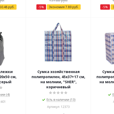
уб.
157.88
руб.
50.48
руб.
-
5
%
Экономия
7.89
руб.
-
5
%
ележки
Сумка хозяйственная
Сумка
20х50 см,
полипропилен, 45х37+17 см,
полипроп
 серый
на молнии, "SHER",
на молн
коричневый
чии (4)
Е
Есть в наличии (13)
2401
Артикул: 12373