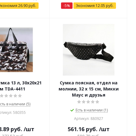
Экономия
26.90
руб.
-
5
%
Экономия
12.05
руб.
мка 13 л, 30х20х21
Сумка поясная, отдел на
м TDA-4411
молнии, 32 х 15 см, Микки
Маус и друзья
сть в наличии (5)
Есть в наличии (1)
ртикул: 580355
Артикул: 880927
8.89
руб.
/шт
561.16
руб.
/шт