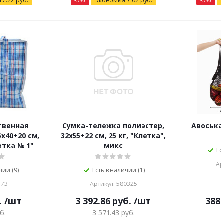
17.22
руб.
-
5
%
Экономия
7.62
руб.
-
5
%
твенная
Сумка-тележка полиэстер,
Авоська
х40+20 см,
32х55+22 см, 25 кг, "Клетка",
етка № 1"
микс
Е
А
чии (9)
Есть в наличии (1)
773
Артикул: 580325
.
/шт
3 392.86
руб.
/шт
388
б.
3 571.43
руб.