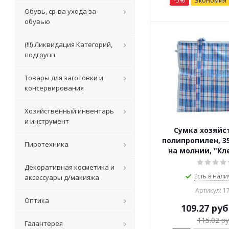
-
5
%
Экономия
Обувь, ср-ва ухода за
обувью
(!!!) Ликвидация Категорий,
подгрупп
Товары для заготовки и
консервирования
Хозяйственный инвентарь
и инструмент
Сумка хозяйс
полипропилен, 35
Пиротехника
на молнии, "Кл
Декоративная косметика и
Есть в нали
аксессуары д/макияжа
Артикул: 1
Оптика
109.27
руб
115.02
ру
Галантерея