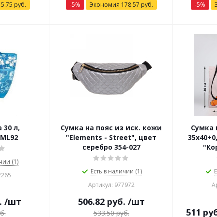
я
5.75
руб.
-
5
%
Экономия
178.57
руб.
-
5
%
30 л,
Сумка на пояс из иск. кожи
Сумка 
 ML92
"Elements - Street", цвет
35х40+0
серебро 354-027
"Ко
чии (1)
Есть в наличии (1)
Е
2265
Артикул: 977972
А
.
/шт
506.82
руб.
/шт
511
руб
б.
533.50
руб.