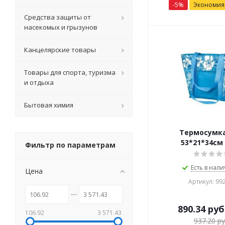
-
5
%
Экономи
Средства защиты от
насекомых и грызунов
Канцелярские товары
Товары для спорта, туризма
и отдыха
Бытовая химия
Термосумка 
53*21*34см
Фильтр по параметрам
Есть в нали
Цена
Артикул: 99
890.34
руб
106.92
3 571.43
937.20
ру