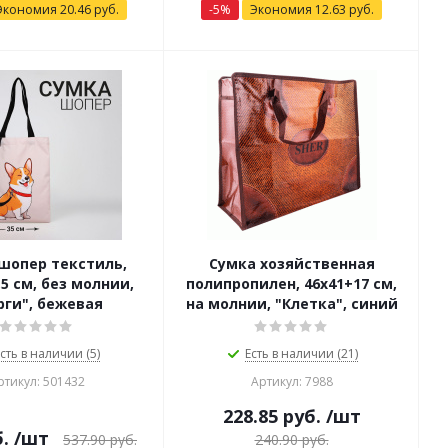
Экономия
20.46
руб.
-
5
%
Экономия
12.63
руб.
шопер текстиль,
Сумка хозяйственная
,5 см, без молнии,
полипропилен, 46х41+17 см,
рги", бежевая
на молнии, "Клетка", синий
сть в наличии (5)
Есть в наличии (21)
ртикул: 501432
Артикул: 7988
228.85
руб.
/шт
.
/шт
537.90
руб.
240.90
руб.