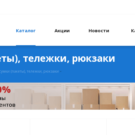
Каталог
Акции
Новости
К
еты), тележки, рюкзаки
умки (пакеты), тележки, рюкзаки