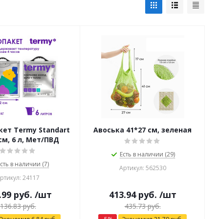
ет Termy Standart
Авоська 41*27 см, зеленая
см, 6 л, Мет/ПВД
Есть в наличии (29)
сть в наличии (7)
Артикул: 562530
ртикул: 24117
.99
руб.
/шт
413.94
руб.
/шт
136.83
руб.
435.73
руб.