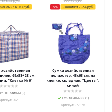
1 272.52
руб.
590.70
руб.
Экономия
63.63
руб.
-
5
%
Экономия
29.54
руб.
 хозяйственная
Сумка хозяйственная
илен, 69х58+28 см,
полиэстер, 43х63 см, на
ии, "Клетка № 6"
кнопке, складная, "Цветы",
синий
сть в наличии (9)
Есть в наличии (1)
Артикул: 9023
Артикул: 977366