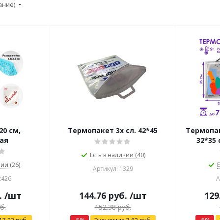
ание)
20 см,
Термопакет 3х сл. 42*45
Термопак
ая
32*35 
Есть в наличии (40)
ии (26)
Е
Артикул: 1329
2426
А
.
/шт
144.76
руб.
/шт
129
б.
152.38
руб.