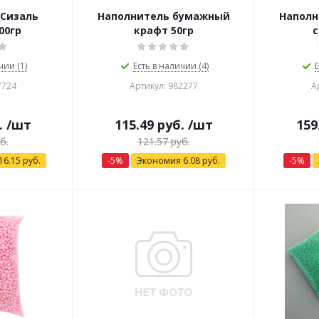
 Сизаль
Наполнитель бумажный
Наполн
00гр
крафт 50гр
с
чии (1)
Есть в наличии (4)
Е
7724
Артикул: 982277
А
.
/шт
115.49
руб.
/шт
159
б.
121.57
руб.
16.15
руб.
-
5
%
Экономия
6.08
руб.
-
5
%