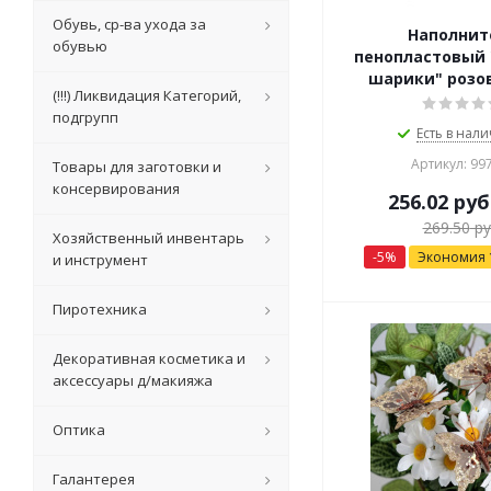
Обувь, ср-ва ухода за
Наполнит
обувью
пенопластовый
шарики" розо
(!!!) Ликвидация Категорий,
подгрупп
Есть в нали
Артикул: 99
Товары для заготовки и
консервирования
256.02
руб
269.50
ру
Хозяйственный инвентарь
-
5
%
Экономия
и инструмент
Пиротехника
Декоративная косметика и
аксессуары д/макияжа
Оптика
Галантерея