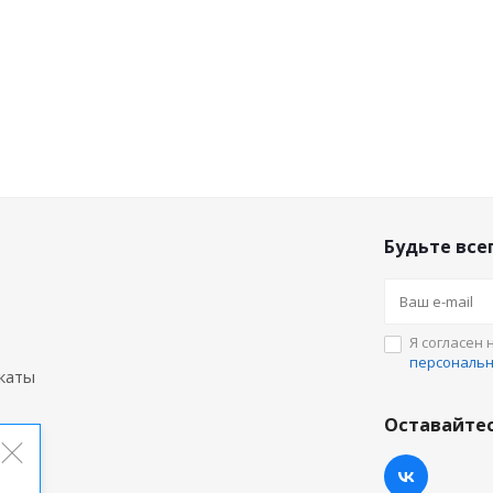
Будьте всег
Я согласен 
персональ
каты
Оставайтес