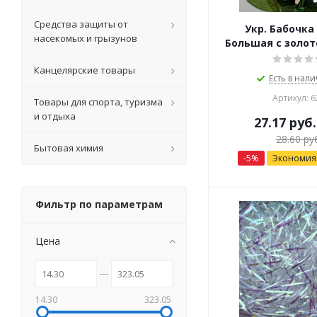
Средства защиты от
Укр. Бабочка
насекомых и грызунов
Большая с золо
Канцелярские товары
Есть в нали
Артикул: 6
Товары для спорта, туризма
и отдыха
27.17
руб.
28.60
руб
Бытовая химия
-
5
%
Экономи
Фильтр по параметрам
Цена
14.30
323.05