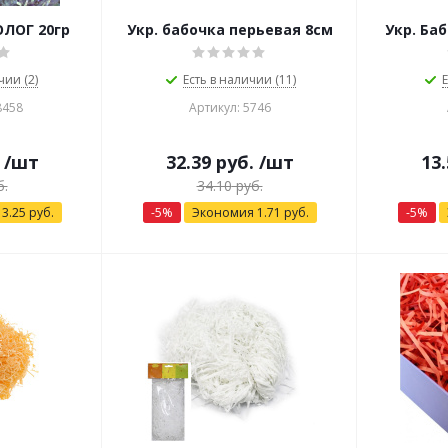
ОЛОГ 20гр
Укр. бабочка перьевая 8см
Укр. Ба
чии (2)
Есть в наличии (11)
Е
8458
Артикул: 5746
/шт
32.39
руб.
/шт
13.
.
34.10
руб.
я
3.25
руб.
-
5
%
Экономия
1.71
руб.
-
5
%