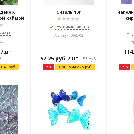
 декор.
Сизаль 10г
Наполн
той каймой
сир
Есть в наличии (15)
чии (1)
Е
Артикул: 998502
25
А
/шт
114
52.25
руб.
/шт
.
55
руб.
я
1.43
руб.
-
5
%
Экономия
2.75
руб.
-
5
%