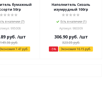
итель бумажный
Наполнитель Сизаль
ссорти 50гр
изумрудный 100гр
сть в наличии (7)
Есть в наличии (1)
ртикул: 995008
Артикул: 980309
.89
руб.
/шт
306.90
руб.
/шт
149.36
руб.
323.05
руб.
Экономия
7.47
руб.
-
5
%
Экономия
16.15
руб.