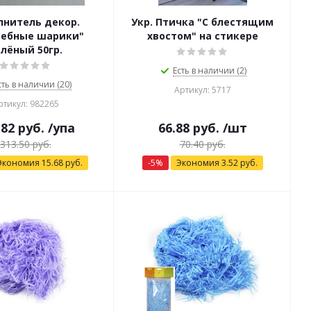
лнитель декор.
Укр. Птичка "С блестящим
ебные шарики"
хвостом" на стикере
лёный 50гр.
Есть в наличии (2)
сть в наличии (20)
Артикул: 5717
ртикул: 982265
.82
руб.
/упа
66.88
руб.
/шт
313.50
руб.
70.40
руб.
Экономия
15.68
руб.
-
5
%
Экономия
3.52
руб.