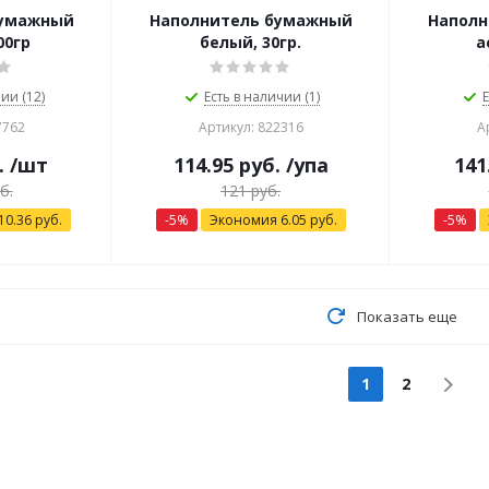
бумажный
Наполнитель бумажный
Наполн
00гр
белый, 30гр.
а
ии (12)
Есть в наличии (1)
Е
7762
Артикул: 822316
А
.
/шт
114.95
руб.
/упа
141
б.
121
руб.
10.36
руб.
-
5
%
Экономия
6.05
руб.
-
5
%
Показать еще
1
2