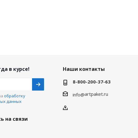
да в курсе!
Наши контакты
8-800-200-37-63
artpaket.ru
info@
на
обработку
ных данных
ь на связи