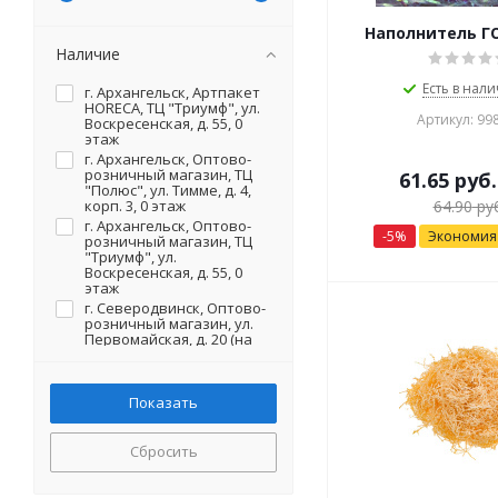
Наполнитель Г
Наличие
Есть в нали
г. Архангельск, Артпакет
HORECA, ТЦ "Триумф", ул.
Артикул: 99
Воскресенская, д. 55, 0
этаж
г. Архангельск, Оптово-
розничный магазин, ТЦ
61.65
руб.
"Полюс", ул. Тимме, д. 4,
корп. 3, 0 этаж
64.90
руб
г. Архангельск, Оптово-
-
5
%
Экономи
розничный магазин, ТЦ
"Триумф", ул.
Воскресенская, д. 55, 0
этаж
г. Северодвинск, Оптово-
розничный магазин, ул.
Первомайская, д. 20 (на
территории)
Сбросить