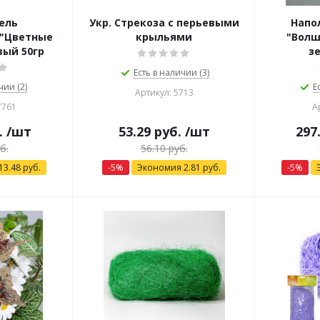
ель
Укр. Стрекоза с перьевыми
Напо
 "Цветные
крыльями
"Волш
вый 50гр
зе
Есть в наличии (3)
чии (2)
Е
Артикул: 5713
7761
А
.
/шт
53.29
руб.
/шт
297
б.
56.10
руб.
13.48
руб.
-
5
%
Экономия
2.81
руб.
-
5
%