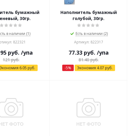
итель бумажный
Наполнитель бумажный
еневый, 30гр.
голубой, 30гр.
сть в наличии (1)
Есть в наличии (2)
ртикул: 822321
Артикул: 822317
.95
руб.
/упа
77.33
руб.
/упа
121
руб.
81.40
руб.
Экономия
6.05
руб.
-
5
%
Экономия
4.07
руб.