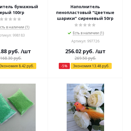
итель бумажный
Наполнитель
ерый 100гр
пенопластовый "Цветные
шарики" сиреневый 50гр
сть в наличии (1)
Есть в наличии (1)
ртикул: 998183
Артикул: 997726
.88
руб.
/шт
256.02
руб.
/шт
168.30
руб.
269.50
руб.
Экономия
8.42
руб.
-
5
%
Экономия
13.48
руб.