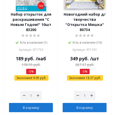
Набор открыток для
Новогодний набор д/
раскрашивания "С
творчества
Новым Годом!" 10шт
"Открытка Мишка"
83200
80734
Есть в наличии (1)
Есть в наличии (10)
Артикул: 971753
Артикул: 971761
189
руб.
/наб
349
руб.
/шт
198.95
руб.
367.37
руб.
-
5
%
-
5
%
Экономия
9.95
руб.
Экономия
18.37
руб.
В корзину
В корзину