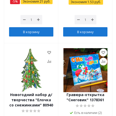
-
5
%
Экономия
21
руб.
Экономия
1.53
руб.
В корзину
В корзину
Новогодний набор д/
Гравюра-открытка
творчества "Елочка
"Снеговик" 1378361
со снежинками" 80940
Есть в наличии (2)