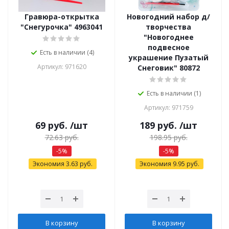
Гравюра-открытка
Новогодний набор д/
"Снегурочка" 4963041
творчества
"Новогоднее
подвесное
Есть в наличии (4)
украшение Пузатый
Артикул: 971620
Снеговик" 80872
Есть в наличии (1)
Артикул: 971759
69
руб.
/шт
189
руб.
/шт
72.63
руб.
198.95
руб.
-
5
%
-
5
%
Экономия
3.63
руб.
Экономия
9.95
руб.
В корзину
В корзину