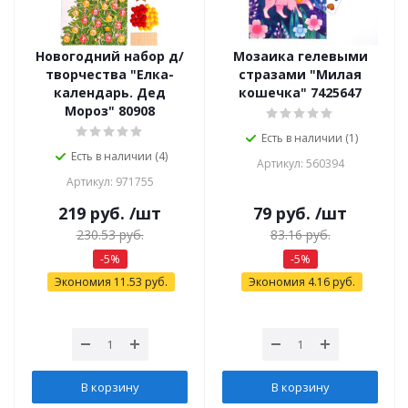
Новогодний набор д/
Мозаика гелевыми
творчества "Елка-
стразами "Милая
календарь. Дед
кошечка" 7425647
Мороз" 80908
Есть в наличии (1)
Есть в наличии (4)
Артикул: 560394
Артикул: 971755
219
руб.
/шт
79
руб.
/шт
230.53
руб.
83.16
руб.
-
5
%
-
5
%
Экономия
11.53
руб.
Экономия
4.16
руб.
В корзину
В корзину