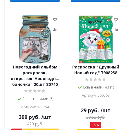
Новогодний альбом
Раскраска "Дружный
раскрасок-
Новый год" 7908258
открыток"Новогодняя
баночка" 20шт 80740
Есть в наличии (1)
Артикул: 560563
Есть в наличии (5)
Артикул: 971754
29
руб.
/шт
399
руб.
/шт
30.53
руб.
420
руб.
-
5
%