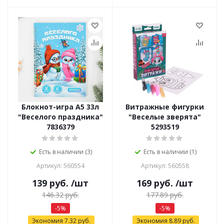
Блокнот-игра А5 33л
Витражные фигурки
"Веселого праздника"
"Веселые зверята"
7836379
5293519
Есть в наличии (3)
Есть в наличии (1)
Артикул: 560554
Артикул: 560558
139
руб.
/шт
169
руб.
/шт
146.32
руб.
177.89
руб.
-
5
%
-
5
%
Экономия
7.32
руб.
Экономия
8.89
руб.