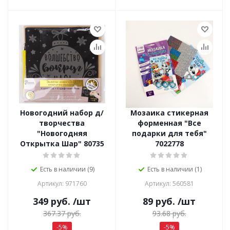
Новогодний набор д/
Мозаика стикерная
творчества
форменная "Все
"Новогодняя
подарки для тебя"
Открытка Шар" 80735
7022778
Есть в наличии (9)
Есть в наличии (1)
Артикул: 971760
Артикул: 560581
349
руб.
/шт
89
руб.
/шт
367.37
руб.
93.68
руб.
-
5
%
-
5
%