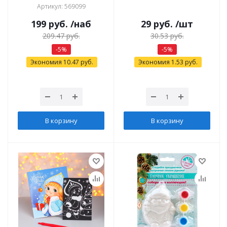
Артикул: 569099
199
руб.
/наб
29
руб.
/шт
209.47
руб.
30.53
руб.
-
5
%
-
5
%
Экономия
10.47
руб.
Экономия
1.53
руб.
В корзину
В корзину