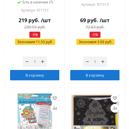
Есть в наличии (7)
Артикул: 971513
Артикул: 971757
219
руб.
/шт
69
руб.
/шт
230.53
руб.
72.63
руб.
-
5
%
-
5
%
Экономия
11.53
руб.
Экономия
3.63
руб.
В корзину
В корзину