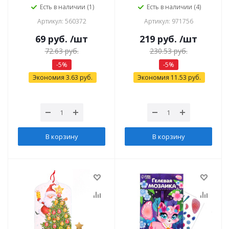
Есть в наличии (1)
Есть в наличии (4)
Артикул: 560372
Артикул: 971756
69
руб.
/шт
219
руб.
/шт
72.63
руб.
230.53
руб.
-
5
%
-
5
%
Экономия
3.63
руб.
Экономия
11.53
руб.
В корзину
В корзину