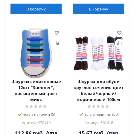
В корзину
В корзину
Шнурки силиконовые
Шнурки для обуви
12шт "Summer",
круглое сечение цвет
насыщенный цвет
белый/черный/
микс
коричневый 100см
Есть в наличии (5)
Есть в наличии (50)
Артикул: 970419
Артикул: 561616
112.86
руб.
/упа
15.67
руб.
/пар