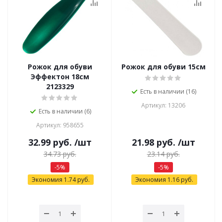
Рожок для обуви
Рожок для обуви 15см
Эффектон 18см
2123329
Есть в наличии (16)
Артикул: 13206
Есть в наличии (6)
Артикул: 958655
32.99
руб.
/шт
21.98
руб.
/шт
34.73
руб.
23.14
руб.
-
5
%
-
5
%
Экономия
1.74
руб.
Экономия
1.16
руб.