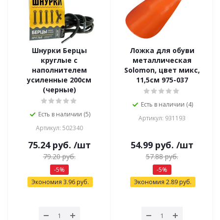
Шнурки Берцы
Ложка для обуви
круглые с
металлическая
наполнителем
Solomon, цвет микс,
усиленные 200см
11,5см 975-037
(черные)
Есть в наличии (4)
Есть в наличии (5)
Артикул: 931193
Артикул: 502340
75.24
руб.
/шт
54.99
руб.
/шт
79.20
руб.
57.88
руб.
-
5
%
-
5
%
Экономия
3.96
руб.
Экономия
2.89
руб.