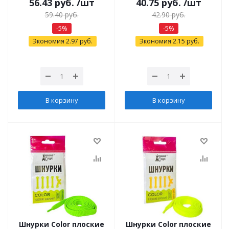
56.43
руб.
/шт
40.75
руб.
/шт
59.40
руб.
42.90
руб.
-
5
%
-
5
%
Экономия
2.97
руб.
Экономия
2.15
руб.
В корзину
В корзину
Шнурки Color плоские
Шнурки Color плоские