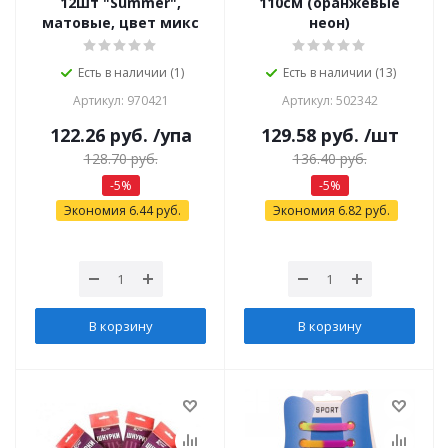
12шт "Summer",
110см (оранжевые
матовые, цвет микс
неон)
Есть в наличии (1)
Есть в наличии (13)
Артикул: 970421
Артикул: 502342
122.26
руб.
/упа
129.58
руб.
/шт
128.70
руб.
136.40
руб.
-
5
%
-
5
%
Экономия
6.44
руб.
Экономия
6.82
руб.
В корзину
В корзину