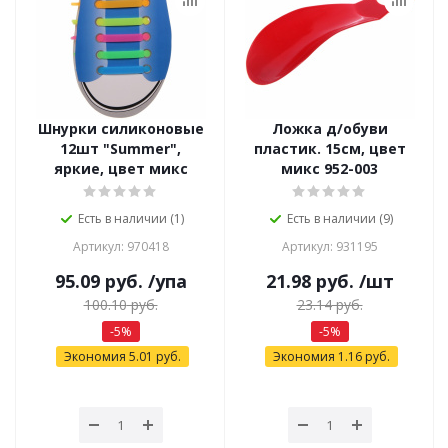
Шнурки силиконовые
Ложка д/обуви
12шт "Summer",
пластик. 15см, цвет
яркие, цвет микс
микс 952-003
Есть в наличии (1)
Есть в наличии (9)
Артикул: 970418
Артикул: 931195
95.09
руб.
/упа
21.98
руб.
/шт
100.10
руб.
23.14
руб.
-
5
%
-
5
%
Экономия
5.01
руб.
Экономия
1.16
руб.