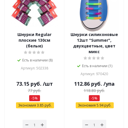
Шнурки Regular
Шнурки силиконовые
плоские 130см
12шт "Summer",
(белые)
двухцветные, цвет
микс
Есть в наличии (8)
Есть в наличии (1)
Артикул: 502338
Артикул: 970420
73.15
руб.
/шт
112.86
руб.
/упа
77
руб.
118.80
руб.
-
5
%
-
5
%
Экономия
3.85
руб.
Экономия
5.94
руб.