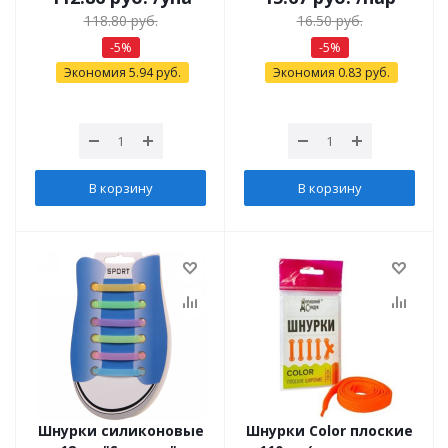
118.80
руб.
16.50
руб.
-
5
%
-
5
%
Экономия
5.94
руб.
Экономия
0.83
руб.
В корзину
В корзину
Шнурки силиконовые
Шнурки Color плоские