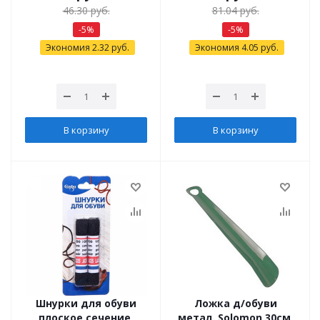
46.30
руб.
81.04
руб.
-
5
%
-
5
%
Экономия
2.32
руб.
Экономия
4.05
руб.
В корзину
В корзину
Шнурки для обуви
Ложка д/обуви
плоское сечение,
метал. Solomon 30см,