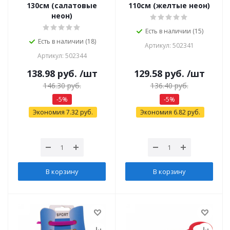
130см (салатовые
110см (желтые неон)
неон)
Есть в наличии (15)
Есть в наличии (18)
Артикул: 502341
Артикул: 502344
138.98
руб.
/шт
129.58
руб.
/шт
146.30
руб.
136.40
руб.
-
5
%
-
5
%
Экономия
7.32
руб.
Экономия
6.82
руб.
В корзину
В корзину