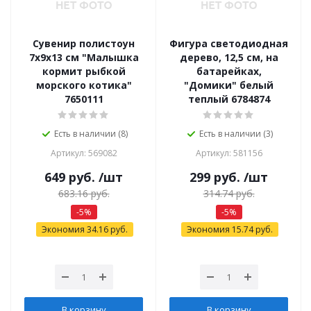
Сувенир полистоун
Фигура светодиодная
7х9х13 см "Малышка
дерево, 12,5 см, на
кормит рыбкой
батарейках,
морского котика"
"Домики" белый
7650111
теплый 6784874
Есть в наличии (8)
Есть в наличии (3)
Артикул: 569082
Артикул: 581156
649
руб.
/шт
299
руб.
/шт
683.16
руб.
314.74
руб.
-
5
%
-
5
%
Экономия
34.16
руб.
Экономия
15.74
руб.
В корзину
В корзину