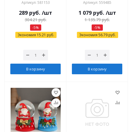
Артикул: 581153
Артикул: 559485
289
руб.
/шт
1 079
руб.
/шт
304.21
руб.
1 135.79
руб.
-
5
%
-
5
%
Экономия
15.21
руб.
Экономия
56.79
руб.
В корзину
В корзину