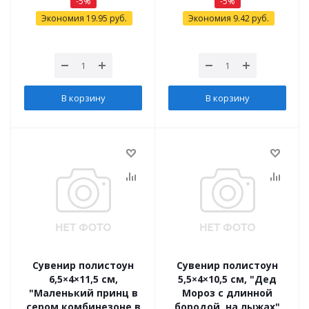
-
5
%
-
5
%
Экономия
19.95
руб.
Экономия
9.42
руб.
В корзину
В корзину
Сувенир полистоун
Сувенир полистоун
6,5×4×11,5 см,
5,5×4×10,5 см, "Дед
"Маленький принц в
Мороз с длинной
сером комбинезоне в
бородой, на лыжах"