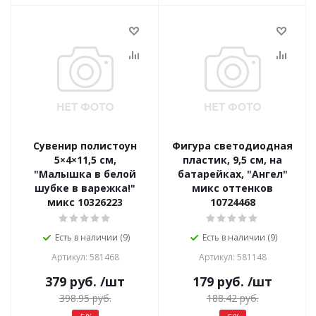
Сувенир полистоун
Фигура светодиодная
5×4×11,5 см,
пластик, 9,5 см, на
"Малышка в белой
батарейках, "Ангел"
шубке в варежка!"
микс оттенков
микс 10326223
10724468
Есть в наличии (9)
Есть в наличии (9)
Артикул: 581468
Артикул: 581148
379
руб.
/шт
179
руб.
/шт
398.95
руб.
188.42
руб.