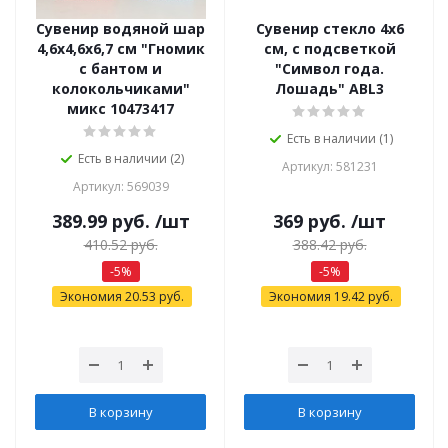
Сувенир водяной шар
Сувенир стекло 4х6
4,6х4,6х6,7 см "Гномик
см, с подсветкой
с бантом и
"Символ года.
колокольчиками"
Лошадь" ABL3
микс 10473417
Есть в наличии (1)
Есть в наличии (2)
Артикул: 581231
Артикул: 569039
389.99
руб.
/шт
369
руб.
/шт
410.52
руб.
388.42
руб.
-
5
%
-
5
%
Экономия
20.53
руб.
Экономия
19.42
руб.
В корзину
В корзину