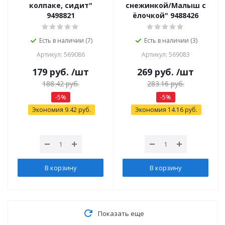
колпаке, сидит"
снежинкой/Малыш с
9498821
ёлочкой" 9488426
Есть в наличии (7)
Есть в наличии (3)
Артикул: 569086
Артикул: 569083
179
руб.
/шт
269
руб.
/шт
188.42
руб.
283.16
руб.
-
5
%
-
5
%
Экономия
9.42
руб.
Экономия
14.16
руб.
В корзину
В корзину
Показать еще