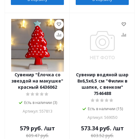
Сувенир "Ёлочка со
Сувенир водяной шар
звездой на макушке"
8х6,5х6,5 см "Филин в
красный 6436062
шапке, с венком"
7546488
Есть в наличии (3)
Есть в наличии (15)
Артикул: 557813
Артикул: 569050
579
руб.
/шт
573.34
руб.
/шт
609.47
руб.
603.52
руб.