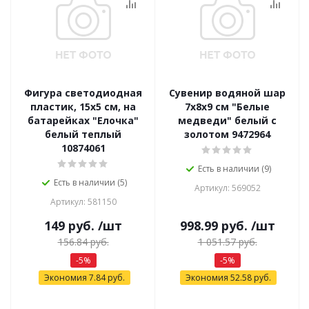
Фигура светодиодная
Сувенир водяной шар
пластик, 15x5 см, на
7х8х9 см "Белые
батарейках "Елочка"
медведи" белый с
белый теплый
золотом 9472964
10874061
Есть в наличии (9)
Есть в наличии (5)
Артикул: 569052
Артикул: 581150
149
руб.
/шт
998.99
руб.
/шт
156.84
руб.
1 051.57
руб.
-
5
%
-
5
%
Экономия
7.84
руб.
Экономия
52.58
руб.