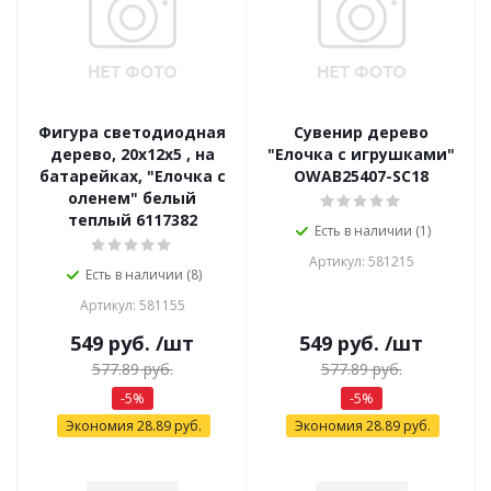
Фигура светодиодная
Сувенир дерево
дерево, 20х12х5 , на
"Елочка с игрушками"
батарейках, "Елочка с
OWAB25407-SC18
оленем" белый
теплый 6117382
Есть в наличии (1)
Артикул: 581215
Есть в наличии (8)
Артикул: 581155
549
руб.
/шт
549
руб.
/шт
577.89
руб.
577.89
руб.
-
5
%
-
5
%
Экономия
28.89
руб.
Экономия
28.89
руб.