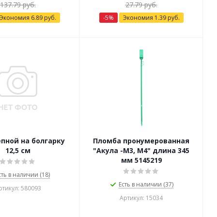
137.79
руб.
27.79
руб.
Экономия
6.89
руб.
-
5
%
Экономия
1.39
руб.
пной на болгарку
Пломба пронумерованная
12,5 см
"Акула -М3, М4" длина 345
мм 5145219
сть в наличии (18)
Есть в наличии (37)
ртикул: 580093
Артикул: 15034