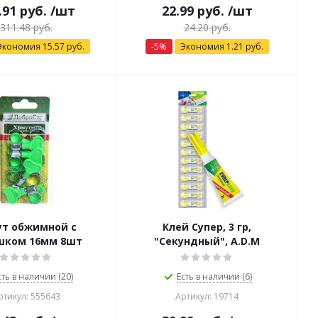
.91
руб.
/шт
22.99
руб.
/шт
311.48
руб.
24.20
руб.
Экономия
15.57
руб.
-
5
%
Экономия
1.21
руб.
ут обжимной с
Клей Супер, 3 гр,
шком 16мм 8шт
"Секундный", A.D.M
сть в наличии (20)
Есть в наличии (6)
ртикул: 555643
Артикул: 19714