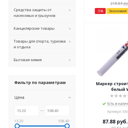
218.83
ру
Средства защиты от
-
5
%
Экономия
насекомых и грызунов
Канцелярские товары
Товары для спорта, туризма
и отдыха
Бытовая химия
Фильтр по параметрам
Маркер строи
белый 
Цена
Есть в налич
Артикул: 56
87.88
руб.
13.20
598.40