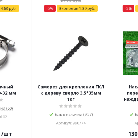
.
27.79
руб.
я
4.63
руб.
-
5
%
Экономия
1.39
руб.
-
5
%
ячный
Саморез для крепления ГКЛ
Нас
0-32 мм
к дереву сверло 3,5*35мм
пере
1кг
нажда
ии (60)
Есть в наличии (9.57)
Е
0102
Артикул: 990774
А
/шт
130