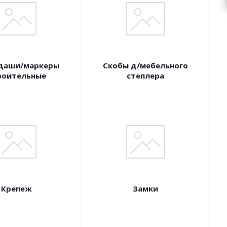
даши/маркеры
Скобы д/мебельного
роительные
степлера
Крепеж
Замки