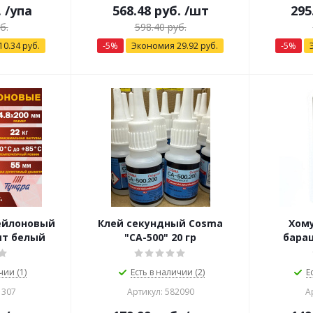
.
/упа
568.48
руб.
/шт
295
б.
598.40
руб.
10.34
руб.
-
5
%
Экономия
29.92
руб.
-
5
%
ейлоновый
Клей секундный Cosma
Хом
шт белый
"CА-500" 20 гр
бара
чии (1)
Есть в наличии (2)
Е
1307
Артикул: 582090
А