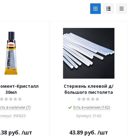
Момент-Кристалл
Стержень клеевой д/
30мл
большого пистолета
сть в наличии (7)
Есть в наличии (162)
ртикул: 990825
Артикул: 3160
.38
руб.
/шт
43.89
руб.
/шт