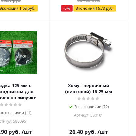
33.57
руб.
334.63
руб.
Экономия
1.68
руб.
-
5
%
Экономия
16.73
руб.
адка 125 мм с
Хомут червячный
ходником для
(винтовой) 16-25 мм
чек на липучке
Есть в наличии (72)
сть в наличии (11)
Артикул: 580101
ртикул: 580096
.90
руб.
/шт
26.40
руб.
/шт