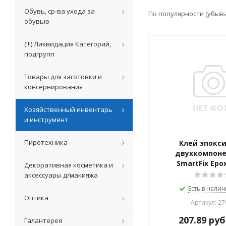
Обувь, ср-ва ухода за
По популярности (убыв
обувью
(!!!) Ликвидация Категорий,
подгрупп
Товары для заготовки и
консервирования
Хозяйственный инвентарь
и инструмент
Пиротехника
Клей эпокс
двухкомпон
SmartFix Epo
Декоративная косметика и
аксессуары д/макияжа
Есть в налич
Оптика
Артикул: 27
207.89
руб
Галантерея