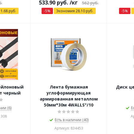
533.90
руб.
/кг
.
562
руб.
я
1.68
руб.
-
5
%
Экономия
28.10
руб.
-
5
%
ейлоновый
Лента бумажная
Диск це
шт черный
углоформирующая
армированная металлом
50мм*30м 4WALLS"/10
чии (6)
Е
1308
А
Есть в наличии (40)
Артикул: 834453