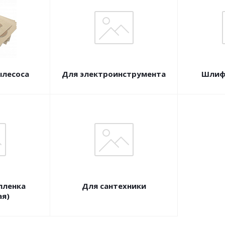
ылесоса
Для электроинструмента
Шлифо
пленка
Для сантехники
ая)