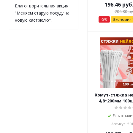
196.46
руб
Благотворительная акция
206.80
ру
"Меняем старую посуду на
-
5
%
Экономия
новую кастрюлю".
Хомут-стяжка н
4,8*200мм 100
Есть в нали
Артикул: 50