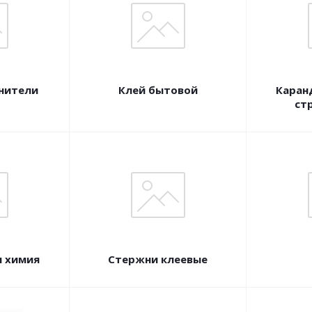
нители
Клей бытовой
Каран
ст
я химия
Стержни клеевые