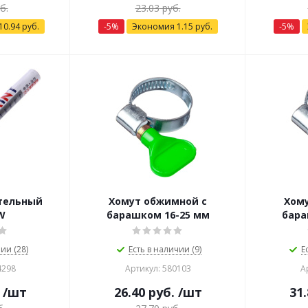
б.
23.03
руб.
10.94
руб.
-
5
%
Экономия
1.15
руб.
-
5
%
тельный
Хомут обжимной с
Хом
W
барашком 16-25 мм
бара
ии (28)
Есть в наличии (9)
Е
4298
Артикул: 580103
А
/шт
26.40
руб.
/шт
31.