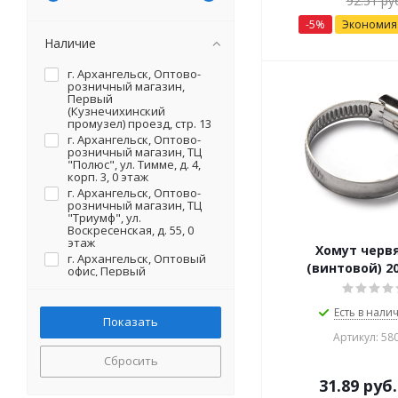
92.51
руб
-
5
%
Экономи
Наличие
г. Архангельск, Оптово-
розничный магазин,
Первый
(Кузнечихинский
промузел) проезд, стр. 13
г. Архангельск, Оптово-
розничный магазин, ТЦ
"Полюс", ул. Тимме, д. 4,
корп. 3, 0 этаж
г. Архангельск, Оптово-
розничный магазин, ТЦ
"Триумф", ул.
Воскресенская, д. 55, 0
этаж
Хомут черв
г. Архангельск, Оптовый
(винтовой) 2
офис, Первый
(Кузнечихинский
промузел) проезд, стр. 13
(на территории)
Есть в налич
г. Северодвинск, Оптово-
розничный магазин, ул.
Артикул: 58
Первомайская, д. 20 (на
Сбросить
территории)
31.89
руб.