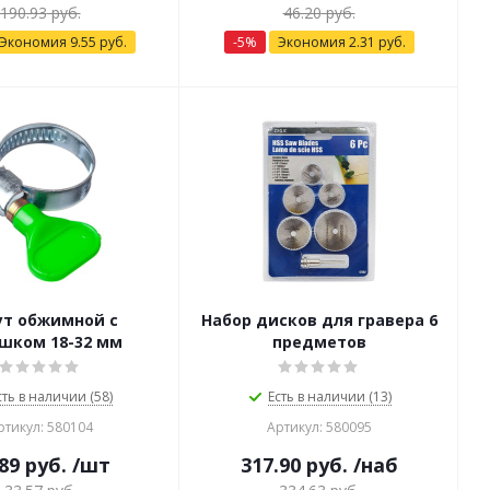
190.93
руб.
46.20
руб.
Экономия
9.55
руб.
-
5
%
Экономия
2.31
руб.
ут обжимной с
Набор дисков для гравера 6
шком 18-32 мм
предметов
сть в наличии (58)
Есть в наличии (13)
ртикул: 580104
Артикул: 580095
89
руб.
/шт
317.90
руб.
/наб