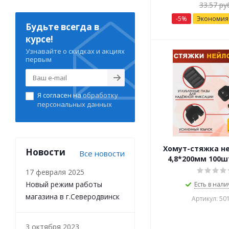
33.57
руб
-
5
%
Экономи
Будьте всегда в
курсе!
Узнавайте о скидках и акциях
первым
Я согласен на
обработку
персональных данных
Хомут-стяжка н
Новости
Все новости
4,8*200мм 100
17 февраля 2025
Новый режим работы
Есть в нали
магазина в г.Северодвинск
Артикул: 50
3 октября 2023