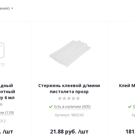
ание)
идный
Стержень клеевой д/мини
Клей 
ентный
пистолета прозр
xy 6 мл
Есть в наличии (605)
Е
ии (139)
Артикул: 980243
А
012
.
/шт
21.88
руб.
/шт
181