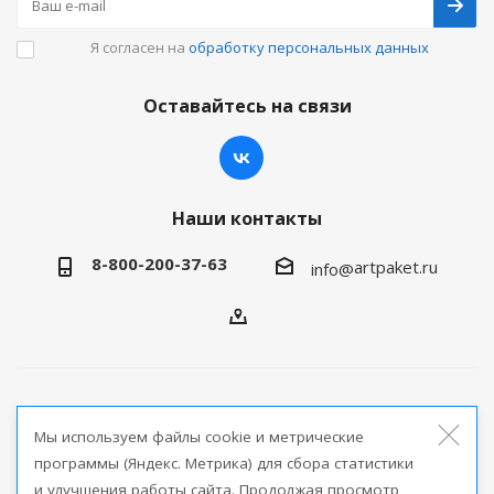
Я согласен на
обработку персональных данных
Оставайтесь на связи
Наши контакты
8-800-200-37-63
artpaket.ru
info@
2026 © Артпакет — интернет-магазин упаковочной
Мы используем файлы cookie и метрические
продукции
программы (Яндекс. Метрика) для сбора статистики
и улучшения работы сайта. Продолжая просмотр
Версия для печати