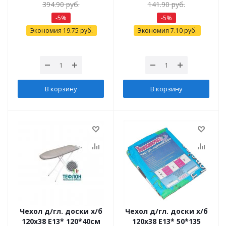
394.90
руб.
141.90
руб.
-
5
%
-
5
%
Экономия
19.75
руб.
Экономия
7.10
руб.
В корзину
В корзину
Чехол д/гл. доски х/б
Чехол д/гл. доски х/б
120х38 Е13* 120*40см
120х38 Е13* 50*135