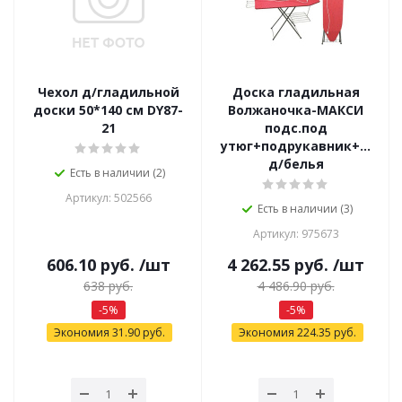
Чехол д/гладильной
Доска гладильная
доски 50*140 см DY87-
Волжаночка-МАКСИ
21
подс.под
утюг+подрукавник+эл.уд
д/белья
Есть в наличии (2)
Артикул: 502566
Есть в наличии (3)
Артикул: 975673
606.10
руб.
/шт
4 262.55
руб.
/шт
638
руб.
4 486.90
руб.
-
5
%
-
5
%
Экономия
31.90
руб.
Экономия
224.35
руб.