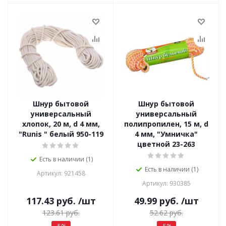
Шнур бытовой
Шнур бытовой
универсальный
универсальный
хлопок, 20 м, d 4 мм,
полипропилен, 15 м, d
"Runis " белый 950-119
4 мм, "Умничка"
цветной 23-263
Есть в наличии (1)
Есть в наличии (1)
Артикул: 921458
Артикул: 930385
117.43
руб.
/шт
49.99
руб.
/шт
123.61
руб.
52.62
руб.