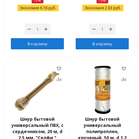
-
5
%
-
5
%
Экономия
6.18
руб.
Экономия
2.63
руб.
В корзину
В корзину
Шнур бытовой
Шнур бытовой
универсальный ПВХ, с
универсальный
сердечником, 20 м, d
полипроплен,
2,5 мм, "Селфи "
крученый, 50 м, d 1,2