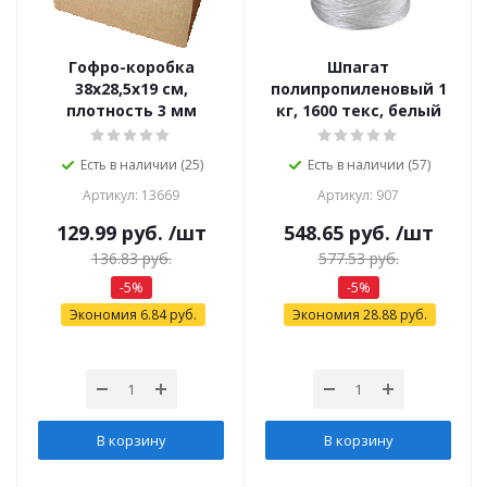
Гофро-коробка
Шпагат
38х28,5х19 см,
полипропиленовый 1
плотность 3 мм
кг, 1600 текс, белый
Есть в наличии (25)
Есть в наличии (57)
Артикул: 13669
Артикул: 907
129.99
руб.
/шт
548.65
руб.
/шт
136.83
руб.
577.53
руб.
-
5
%
-
5
%
Экономия
6.84
руб.
Экономия
28.88
руб.
В корзину
В корзину