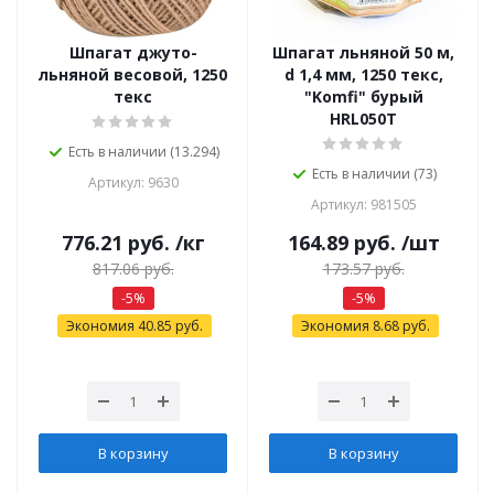
Шпагат джуто-
Шпагат льняной 50 м,
льняной весовой, 1250
d 1,4 мм, 1250 текс,
текс
"Komfi" бурый
HRL050T
Есть в наличии (13.294)
Есть в наличии (73)
Артикул: 9630
Артикул: 981505
776.21
руб.
/кг
164.89
руб.
/шт
817.06
руб.
173.57
руб.
-
5
%
-
5
%
Экономия
40.85
руб.
Экономия
8.68
руб.
В корзину
В корзину