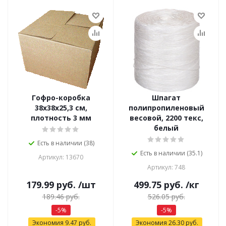
Гофро-коробка
Шпагат
38х38х25,3 см,
полипропиленовый
плотность 3 мм
весовой, 2200 текс,
белый
Есть в наличии (38)
Есть в наличии (35.1)
Артикул: 13670
Артикул: 748
179.99
руб.
/шт
499.75
руб.
/кг
189.46
руб.
526.05
руб.
-
5
%
-
5
%
Экономия
9.47
руб.
Экономия
26.30
руб.