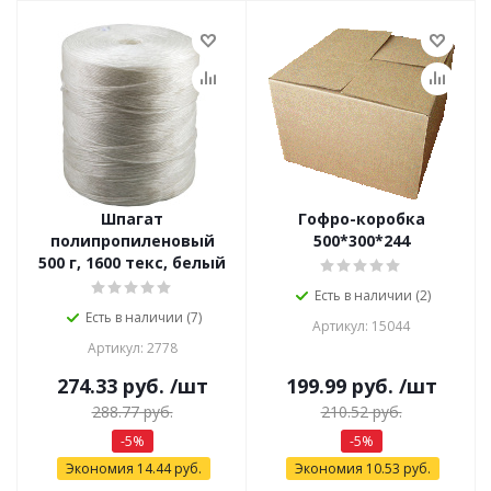
Шпагат
Гофро-коробка
полипропиленовый
500*300*244
500 г, 1600 текс, белый
Есть в наличии (2)
Есть в наличии (7)
Артикул: 15044
Артикул: 2778
274.33
руб.
/шт
199.99
руб.
/шт
288.77
руб.
210.52
руб.
-
5
%
-
5
%
Экономия
14.44
руб.
Экономия
10.53
руб.