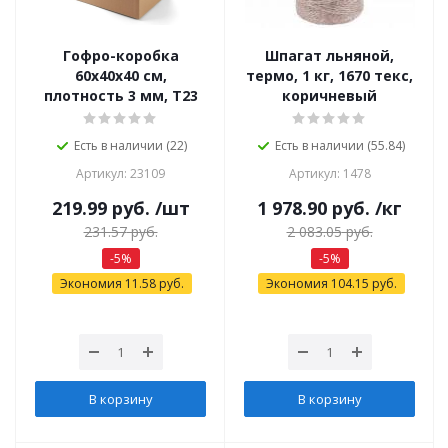
Гофро-коробка
Шпагат льняной,
60х40х40 см,
термо, 1 кг, 1670 текс,
плотность 3 мм, Т23
коричневый
Есть в наличии (22)
Есть в наличии (55.84)
Артикул: 23109
Артикул: 1478
219.99
руб.
/шт
1 978.90
руб.
/кг
231.57
руб.
2 083.05
руб.
-
5
%
-
5
%
Экономия
11.58
руб.
Экономия
104.15
руб.
В корзину
В корзину