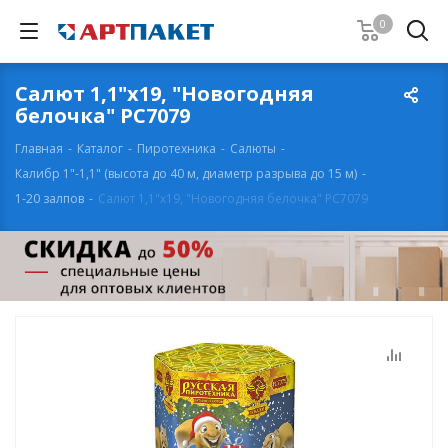
0
Салют 1,1"х19, "Новогодняя
белочка" РС7079
Главная
-
Каталог
-
Пиротехника
-
Салюты
-
Калибр 1"-1,1" (высота до 40 м, диаметр разрыва до 15 м)
-
1-20 залпов
-
Салют 1,1"х19, "Новогодняя белочка" РС7079