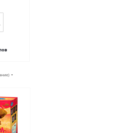
пов
ание)