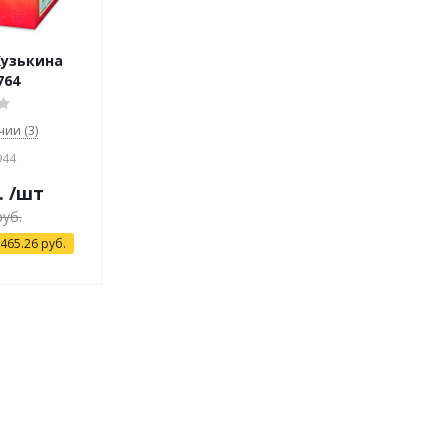
Кузькина
764
чии (3)
944
.
/шт
уб.
 465.26
руб.