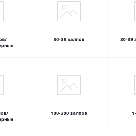
ов/
30-39 залпов
30-39
ерные
пов/
100-300 залпов
1
ерные