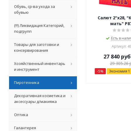
Обувь, ср-ва ухода за
обувью
Салют 2"х28, "
мать" Р8
(!!!) Ликвидация Категорий,
подгрупп
Есть в нали
Товары для заготовки и
Артикул: 4
консервирования
27 840
руб
29 305.26
р
Хозяйственный инвентарь
и инструмент
-
5
%
Экономия
1
Пиротехника
Декоративная косметика и
аксессуары д/макияжа
Оптика
Галантерея