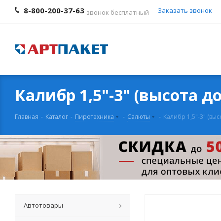
8-800-200-37-63
Заказать звонок
звонок бесплатный
Калибр 1,5"-3" (высота д
Главная
-
Каталог
-
Пиротехника
-
Салюты
-
Калибр 1,5"-3" (выс
Автотовары