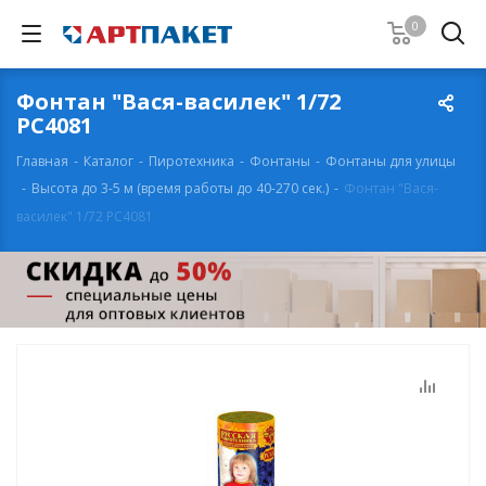
0
Фонтан "Вася-василек" 1/72
РС4081
Главная
-
Каталог
-
Пиротехника
-
Фонтаны
-
Фонтаны для улицы
-
Высота до 3-5 м (время работы до 40-270 сек.)
-
Фонтан "Вася-
василек" 1/72 РС4081