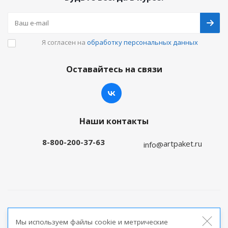
Я согласен на
обработку персональных данных
Оставайтесь на связи
Наши контакты
8-800-200-37-63
artpaket.ru
info@
2026 © Артпакет — интернет-магазин упаковочной
Мы используем файлы cookie и метрические
продукции