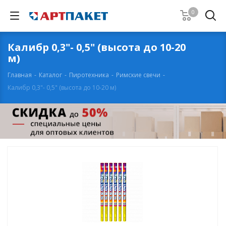
0
Калибр 0,3"- 0,5" (высота до 10-20
м)
Главная
-
Каталог
-
Пиротехника
-
Римские свечи
-
Калибр 0,3"- 0,5" (высота до 10-20 м)