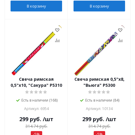
В корзину
В корзину
Свеча римская
Свеча римская 0,5"х8,
0,5"х10, "Сакура" Р5310
"Вьюга" Р5300
Есть в наличии (168)
Есть в наличии (84)
Артикул: 6954
Артикул: 10134
299
руб.
/шт
299
руб.
/шт
314.74
руб.
314.74
руб.
-
5
%
-
5
%