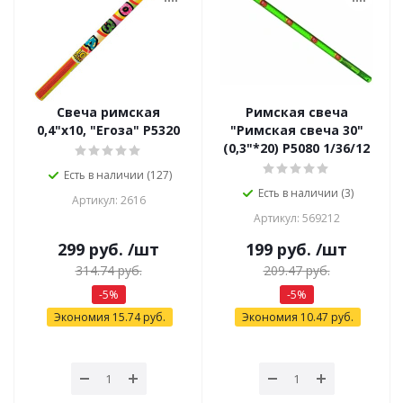
Свеча римская
Римская свеча
0,4"х10, "Егоза" Р5320
"Римская свеча 30"
(0,3"*20) Р5080 1/36/12
Есть в наличии (127)
Есть в наличии (3)
Артикул: 2616
Артикул: 569212
299
руб.
/шт
199
руб.
/шт
314.74
руб.
209.47
руб.
-
5
%
-
5
%
Экономия
15.74
руб.
Экономия
10.47
руб.