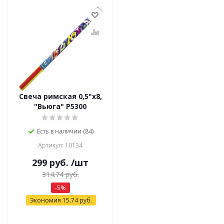
Свеча римская 0,5"х8,
"Вьюга" Р5300
Есть в наличии (84)
Артикул: 10134
299
руб.
/шт
314.74
руб.
-
5
%
Экономия
15.74
руб.