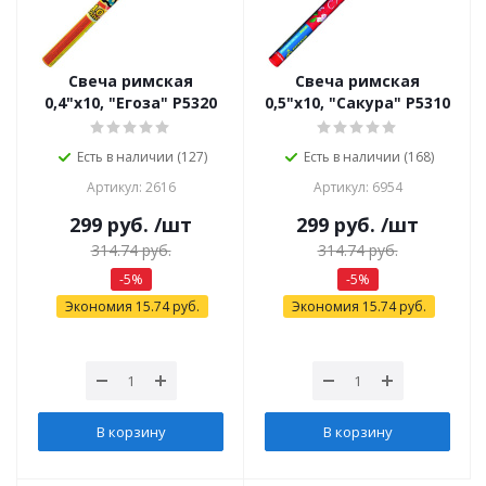
Свеча римская
Свеча римская
0,4"х10, "Егоза" Р5320
0,5"х10, "Сакура" Р5310
Есть в наличии (127)
Есть в наличии (168)
Артикул: 2616
Артикул: 6954
299
руб.
/шт
299
руб.
/шт
314.74
руб.
314.74
руб.
-
5
%
-
5
%
Экономия
15.74
руб.
Экономия
15.74
руб.
В корзину
В корзину