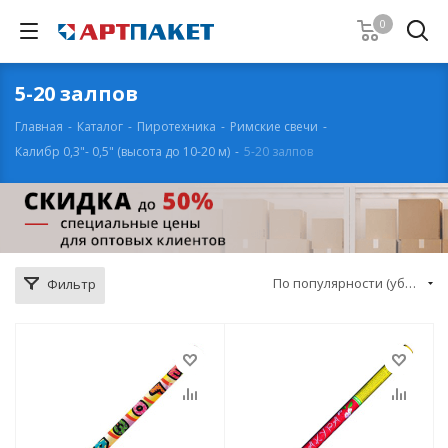
0
5-20 залпов
Главная
-
Каталог
-
Пиротехника
-
Римские свечи
-
Калибр 0,3"- 0,5" (высота до 10-20 м)
-
5-20 залпов
По популярности (убывание)
Фильтр