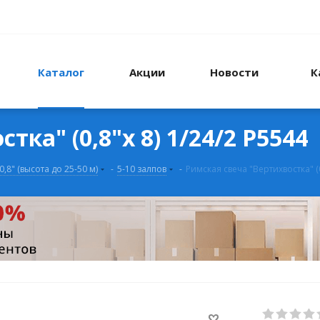
Каталог
Акции
Новости
К
ка" (0,8"х 8) 1/24/2 Р5544
0,8" (высота до 25-50 м)
-
5-10 залпов
-
Римская свеча "Вертихвостка" (0