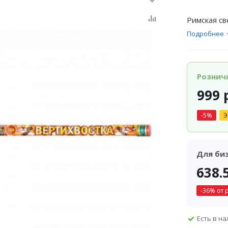
Римская св
Подробнее
Рознич
999
р
-
5
%
Э
Для би
638.
-
36
% от 
Есть в н