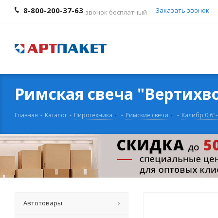
8-800-200-37-63
Заказать звонок
звонок бесплатный
Римская свеча "Вертихвост
Главная
-
Каталог
-
Пиротехника
-
Римские свечи
-
Калибр 0,6"-
Автотовары