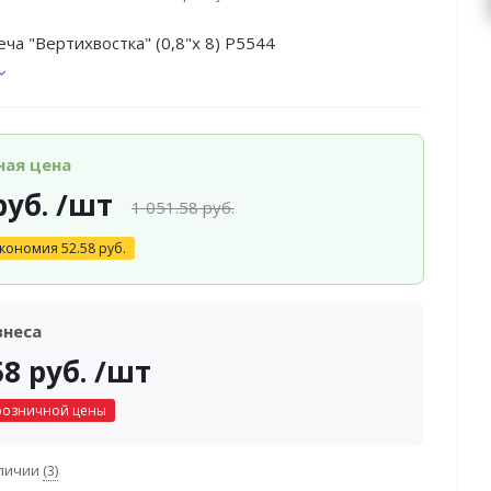
еча "Вертихвостка" (0,8"х 8) Р5544
ная цена
уб.
/шт
1 051.58
руб.
кономия
52.58
руб.
знеса
58
руб.
/шт
розничной цены
аличии
(3)