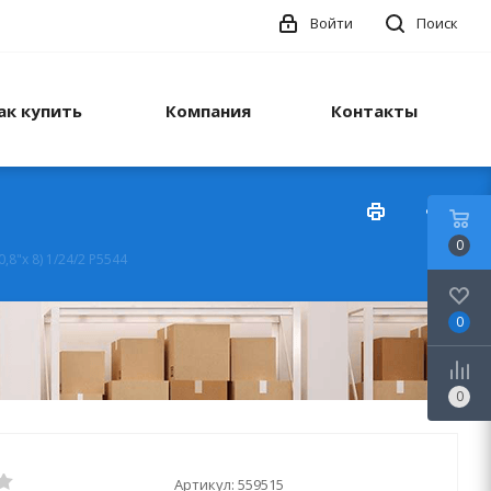
Войти
Поиск
ак купить
Компания
Контакты
0
,8"х 8) 1/24/2 Р5544
0
0
Артикул:
559515