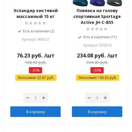
Эспандер кистевой
Повязка на голову
массажный 15 кг
спортивная Sportage
Active JH-C-B55
Есть в наличии (2)
Есть в наличии (11)
Артикул: 968121
Артикул: 556510
76.23
руб.
/шт
234.08
руб.
/шт
108.90
руб.
334.40
руб.
-
30
%
-
30
%
Экономия
32.67
руб.
Экономия
100.32
руб.
В корзину
В корзину