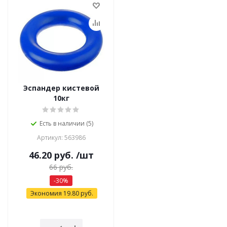
Эспандер кистевой
10кг
Есть в наличии (5)
Артикул: 563986
46.20
руб.
/шт
66
руб.
-
30
%
Экономия
19.80
руб.