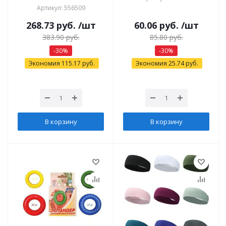
Артикул: 556509
268.73
руб.
/шт
60.06
руб.
/шт
383.90
руб.
85.80
руб.
-
30
%
-
30
%
Экономия
115.17
руб.
Экономия
25.74
руб.
В корзину
В корзину