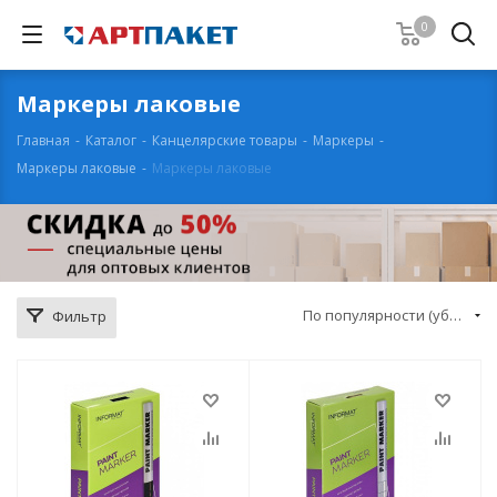
0
Маркеры лаковые
Главная
-
Каталог
-
Канцелярские товары
-
Маркеры
-
Маркеры лаковые
-
Маркеры лаковые
По популярности (убывание)
Фильтр