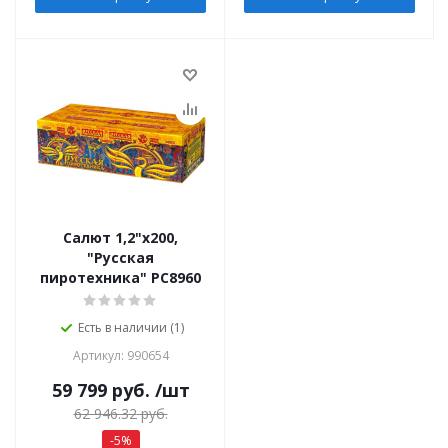
Салют 1,2"х200,
"Русская
пиротехника" РС8960
Есть в наличии (1)
Артикул: 990654
59 799
руб.
/шт
62 946.32
руб.
-
5
%