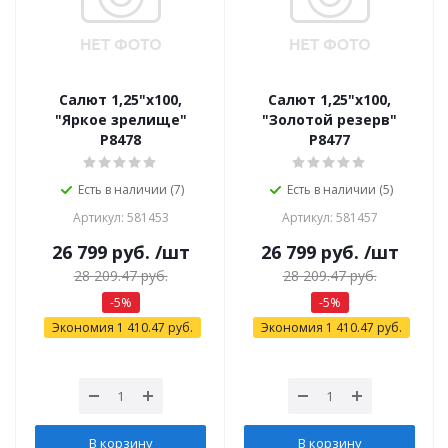
Салют 1,25"х100,
Салют 1,25"х100,
"Яркое зрелище"
"Золотой резерв"
Р8478
Р8477
Есть в наличии (7)
Есть в наличии (5)
Артикул: 581453
Артикул: 581457
26 799
руб.
/шт
26 799
руб.
/шт
28 209.47
руб.
28 209.47
руб.
-
5
%
-
5
%
Экономия
1 410.47
руб.
Экономия
1 410.47
руб.
В корзину
В корзину