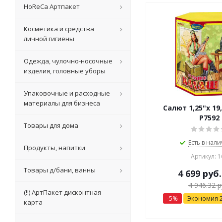
HoReCa Артпакет
Косметика и средства
личной гигиены
Одежда, чулочно-носочные
изделия, головные уборы
Упаковочные и расходные
материалы для бизнеса
Салют 1,25"х 19
Р7592
Товары для дома
Есть в нали
Продукты, напитки
Артикул: 1
Товары д/бани, ванны
4 699
руб.
4 946.32
р
(!!) АртПакет дисконтная
-
5
%
Экономия
карта