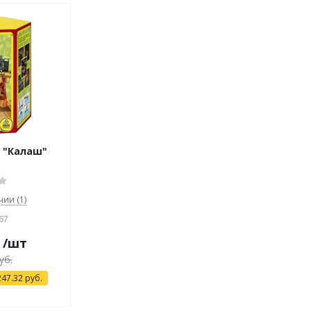
, "Калаш"
чии (1)
67
/шт
уб.
247.32
руб.