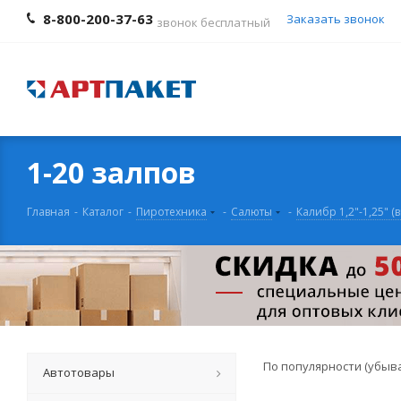
8-800-200-37-63
Заказать звонок
звонок бесплатный
1-20 залпов
Главная
-
Каталог
-
Пиротехника
-
Салюты
-
Калибр 1,2"-1,25" (
По популярности (убыв
Автотовары