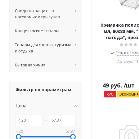
Средства защиты от
насекомых и грызунов
Креманка полис
Канцелярские товары
мл, 80х80 мм, 
пагода", про
Товары для спорта, туризма
и отдыха
Есть в налич
Артикул: 13
Бытовая химия
49
руб.
/шт
Фильтр по параметрам
-
5
%
Экономи
Цена
4.20
67.37