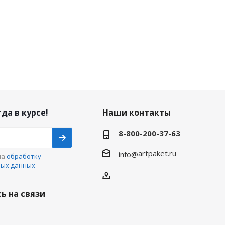
да в курсе!
Наши контакты
8-800-200-37-63
artpaket.ru
info@
на
обработку
ных данных
ь на связи