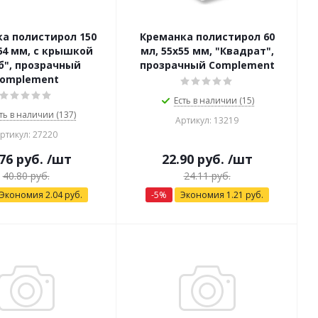
а полистирол 150
Креманка полистирол 60
64 мм, с крышкой
мл, 55х55 мм, "Квадрат",
б", прозрачный
прозрачный Complement
omplement
Есть в наличии (15)
ть в наличии (137)
Артикул: 13219
ртикул: 27220
76
руб.
/шт
22.90
руб.
/шт
40.80
руб.
24.11
руб.
Экономия
2.04
руб.
-
5
%
Экономия
1.21
руб.