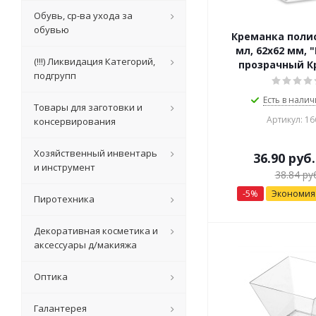
Обувь, ср-ва ухода за
обувью
Креманка поли
мл, 62х62 мм, 
(!!!) Ликвидация Категорий,
прозрачный К
подгрупп
Есть в налич
Товары для заготовки и
Артикул: 16
консервирования
Хозяйственный инвентарь
36.90
руб.
и инструмент
38.84
руб
-
5
%
Экономи
Пиротехника
Декоративная косметика и
аксессуары д/макияжа
Оптика
Галантерея