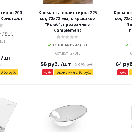
тирол 200
Креманка полистирол 225
Креманк
 Кристалл
мл, 72х72 мм, с крышкой
мл, 72х
"Ромб", прозрачный
"Па
Complement
п
ии (514)
151
Есть в наличии (171)
Е
Артикул: 27015
А
/шт
56
руб.
/шт
64
руб
.
58.95
руб.
я
0.68
руб.
-
5
%
Экономия
2.95
руб.
-
5
%