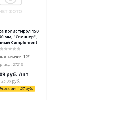
а полистирол 150
90 мм, "Спиннер",
чный Complement
ть в наличии (107)
ртикул: 27218
09
руб.
/шт
25.36
руб.
Экономия
1.27
руб.