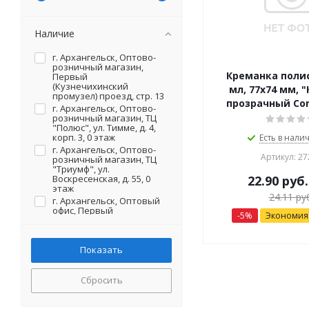
Наличие
г. Архангельск, Оптово-
розничный магазин,
Креманка поли
Первый
(Кузнечихинский
мл, 77х74 мм, 
промузел) проезд, стр. 13
прозрачный Co
г. Архангельск, Оптово-
розничный магазин, ТЦ
"Полюс", ул. Тимме, д. 4,
корп. 3, 0 этаж
Есть в налич
г. Архангельск, Оптово-
Артикул: 27
розничный магазин, ТЦ
"Триумф", ул.
Воскресенская, д. 55, 0
22.90
руб.
этаж
24.11
руб
г. Архангельск, Оптовый
офис, Первый
-
5
%
Экономи
(Кузнечихинский
промузел) проезд, стр. 13
(на территории)
г. Северодвинск, Оптово-
розничный магазин, ул.
Первомайская, д. 20 (на
Сбросить
территории)