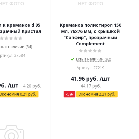
 к креманке d 95
Креманка полистирол 150
озрачный Кристал
мл, 76х76 мм, с крышкой
"Сапфир", прозрачный
Complement
сть в наличии (34)
ртикул: 27584
Есть в наличии (92)
Артикул: 27219
41.96
руб.
/шт
б.
/шт
4.20
руб.
44.17
руб.
Экономия
0.21
руб.
-
5
%
Экономия
2.21
руб.