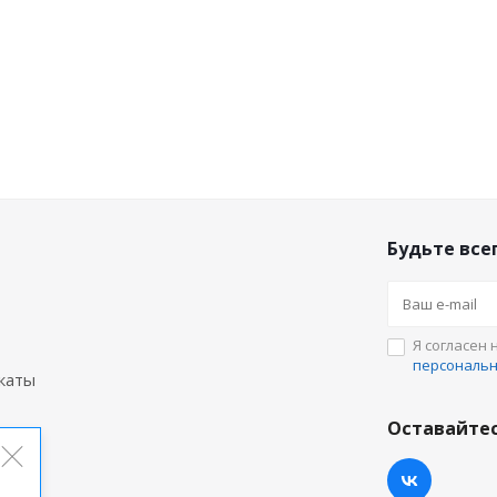
Будьте всег
Я согласен 
персональ
каты
Оставайтес